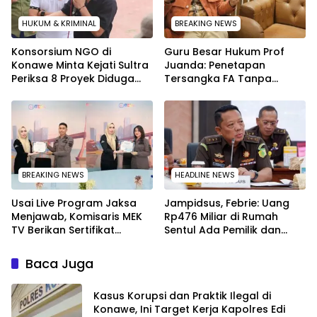
HUKUM & KRIMINAL
BREAKING NEWS
Konsorsium NGO di
Guru Besar Hukum Prof
Konawe Minta Kejati Sultra
Juanda: Penetapan
Periksa 8 Proyek Diduga
Tersangka FA Tanpa
Bermasalah ‎
Pemeriksaan Calon
Tersangka Tetap Sah
Secara Hukum
BREAKING NEWS
HEADLINE NEWS
Usai Live Program Jaksa
Jampidsus, Febrie: Uang
Menjawab, Komisaris MEK
Rp476 Miliar di Rumah
TV Berikan Sertifikat
Sentul Ada Pemilik dan
Penghargaan ke Jaksa
Kegiatannya
Kejari Muna
Baca Juga
Kasus Korupsi dan Praktik Ilegal di
Konawe, Ini Target Kerja Kapolres Edi