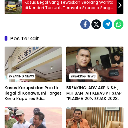
Kasus Begal yang Tewaskan Seorang Wanita
di Kendari Terkuak, Ternyata Skenario Sang
Menantu
Pos Terkait
BREAKING NEWS
BREAKING NEWS
Kasus Korupsi dan Praktik
BREAKING: ADV ASPIN S.H.,
Ilegal di Konawe, Ini Target
M.H BANTAH KERAS PT SJAP
Kerja Kapolres Edi
“PLASMA 20% SEJAK 2023
Raharjono
TIDAK PERNAH SAMPAI KE
WARGA WAWOONE!