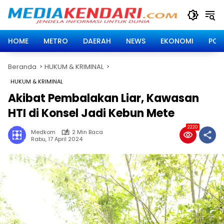
Langsung
ke
konten
HOME
METRO
DAERAH
NEWS
EKONOMI
POLI
Beranda
HUKUM & KRIMINAL
HUKUM & KRIMINAL
Akibat Pembalakan Liar, Kawasan
HTI di Konsel Jadi Kebun Mete
2220
Medkom
2 Min Baca
Rabu, 17 April 2024