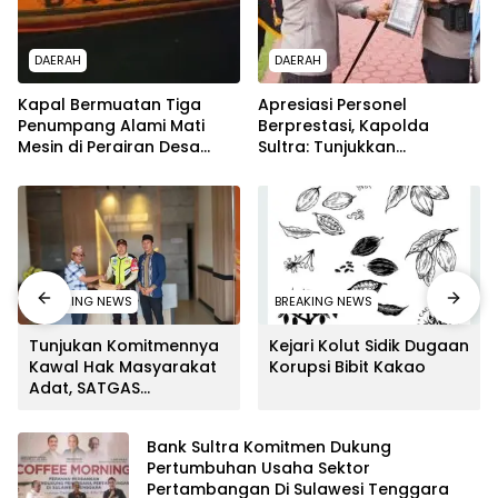
DAERAH
DAERAH
Kapal Bermuatan Tiga
Apresiasi Personel
Penumpang Alami Mati
Berprestasi, Kapolda
Mesin di Perairan Desa
Sultra: Tunjukkan
Kokapi, Tim SAR Kendari
Kompetensi Terbaik untuk
Dikerahkan
Masyarakat
BREAKING NEWS
BREAKING NEWS
Tunjukan Komitmennya
Kejari Kolut Sidik Dugaan
Kawal Hak Masyarakat
Korupsi Bibit Kakao
Adat, SATGAS
Kedaulatan Sumber
Daya DPP LAT Sultra
Bank Sultra Komitmen Dukung
Surati PT SCM Routa
Pertumbuhan Usaha Sektor
Pertambangan Di Sulawesi Tenggara