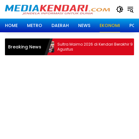
Langsung
ke
konten
HOME
METRO
DAERAH
NEWS
EKONOMI
POLI
 Berakhir 9
Peringati Hari Lahir Kejaksaan Tahun
Breaking News
2026, Asintel Kejati Sultra : Ada Tauziah
Ustad Das’ad Latif sampai Adhyaksa
Run