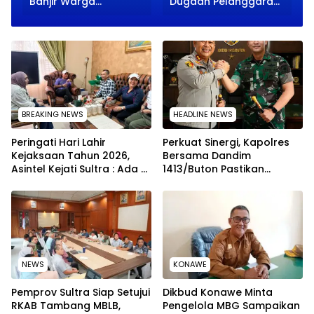
Banjir Warga
Dugaan Pelanggaran
Mangkubumi, Siap
Ketenagakerjaan
Turun ke Lapangan
Terungkap
BREAKING NEWS
HEADLINE NEWS
Peringati Hari Lahir
Perkuat Sinergi, Kapolres
Kejaksaan Tahun 2026,
Bersama Dandim
Asintel Kejati Sultra : Ada
1413/Buton Pastikan
Tauziah Ustad Das’ad Latif
Solidaritas Institusi Tetap
sampai Adhyaksa Run
Terjaga
NEWS
KONAWE
Pemprov Sultra Siap Setujui
Dikbud Konawe Minta
RKAB Tambang MBLB,
Pengelola MBG Sampaikan