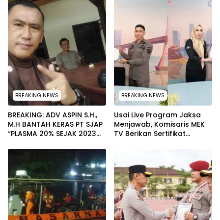
BREAKING NEWS
BREAKING NEWS
BREAKING: ADV ASPIN S.H.,
Usai Live Program Jaksa
M.H BANTAH KERAS PT SJAP
Menjawab, Komisaris MEK
“PLASMA 20% SEJAK 2023
TV Berikan Sertifikat
TIDAK PERNAH SAMPAI KE
Penghargaan ke Jaksa
WARGA WAWOONE!
Kejari Muna