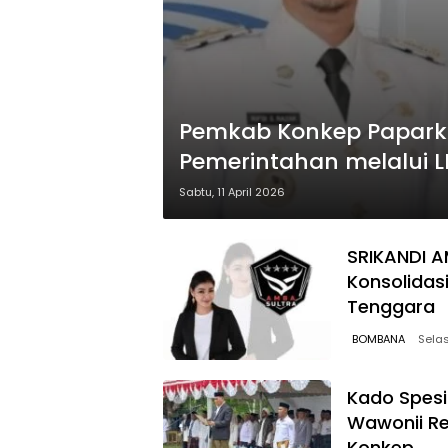
Pemkab Konkep Papark
Pemerintahan melalui L
Sabtu, 11 April 2026
SRIKANDI A
Konsolidas
Tenggara
BOMBANA
Selas
Kado Spesi
Wawonii Res
Konkep