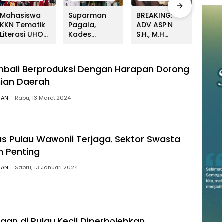
Mahasiswa
Suparman
BREAKING:
Kapa
KKN Tematik
Pagala,
ADV ASPIN
Ber
Literasi UHO
Kades
S.H., M.H
Tiga
2026 gelar
Lerehoma
BANTAH
Pen
Kerja Bakti
Terpilih Hasil
KERAS PT
Alam
dan
PAW, akan
SJAP “PLASMA
Mesi
bali Berproduksi Dengan Harapan Dorong
Penataan
Disoal karena
20% SEJAK
Pera
ian Daerah
Ruang di
Rangkap
2023 TIDAK
Desa
Balai Desa
Jabatan
PERNAH
Tim 
UAN
Rabu, 13 Maret 2024
Desa Simbula
Kepala
SAMPAI KE
Kend
Kolut
Security di PT
WARGA
Dike
TPM
WAWOONE!
tas Pulau Wawonii Terjaga, Sektor Swasta
n Penting
UAN
Sabtu, 13 Januari 2024
an di Pulau Kecil Diperbolehkan