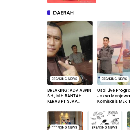
DAERAH
BREAKING NEWS
BREAKING NEWS
BREAKING: ADV ASPIN
Usai Live Prog
S.H., M.H BANTAH
Jaksa Menjawa
KERAS PT SJAP
Komisaris MEK 
“PLASMA 20% SEJAK
Berikan Sertifik
2023 TIDAK PERNAH
Penghargaan k
SAMPAI KE WARGA
Jaksa Kejari M
WAWOONE!
BREAKING NEWS
BREAKING NEWS
BREAKING NEWS