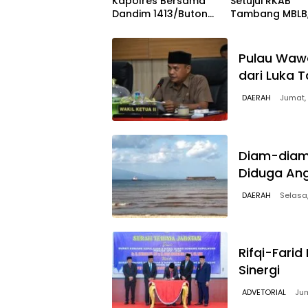
Kapolres Bersama
Setujui RKAB
Dandim 1413/Buton
Tambang MBLB
Pastikan Solidaritas
Asalkan Pengu
Institusi Tetap
Taat Aturan
Terjaga
Reklamasi
Pulau Wawo
dari Luka 
DAERAH
Jumat,
Diam-diam
Diduga Ang
DAERAH
Selasa
Rifqi-Fari
Sinergi
ADVETORIAL
Jum