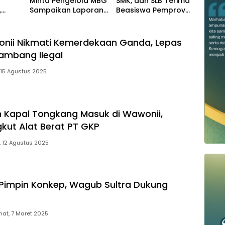
Minta Pengelola MBG
SMK, dan SLB Terima
,
Sampaikan Laporan
Beasiswa Pemprov
saha
Berkala Pelaksanaan
Sultra
Program Makan
Bergizi Gratis
nii Nikmati Kemerdekaan Ganda, Lepas
Tambang Ilegal
 15 Agustus 2025
 Kapal Tongkang Masuk di Wawonii,
kut Alat Berat PT GKP
, 12 Agustus 2025
d Pimpin Konkep, Wagub Sultra Dukung
at, 7 Maret 2025