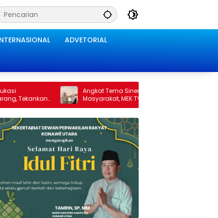
INTERNASIONAL
ADVETORIAL
Angkat Tema Sinergi Polri dan
Jadi Narasumber 
Masyarakat, MEK TV Berikan
Menjawab, Asisten
Penghargaan kepada Kapolda Sultra
Kasi Penkum Kejati
melalui Kabid Humas
Penghargaan dari