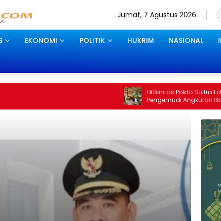
Jumat, 7 Agustus 2026
S
EKONOMI
POLITIK
HUKRIM
NASIONAL
Ditlantas Polda Sultra Edukasi
Pengemudi Angkutan Barang, Tekankan
Kelaikan Kendaraan Demi Keselamatan