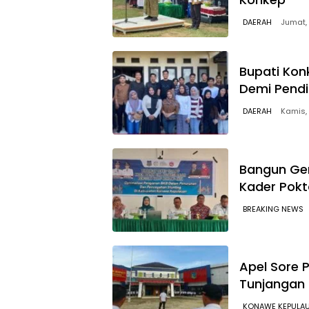
DAERAH
Jumat,
Bupati Konk
Demi Pend
DAERAH
Kamis,
Bangun Gen
Kader Pokt
BREAKING NEWS
Apel Sore 
Tunjangan 
KONAWE KEPULA