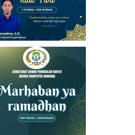
tra
DPRD Sultra
DPRD Sultra
endari
Tujuh Fraksi DPRD
Kemenkumham
A
23
Kendari Sepakat
Sultra Kawal
a Prioritas
Lanjutkan
Harmonisasi
Arahkan
Pembahasan
Raperwali
ngunan
APBD 2026, Ketua
Kendari, Dorong
DPRD Tekankan
Anggaran
hteraan
Anggaran Pro
Daerah Lebih
Rakyat
Transparan