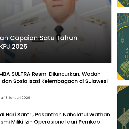
an Capaian Satu Tahun
KPJ 2025
MBA SULTRA Resmi Diluncurkan, Wadah
i dan Sosialisasi Kelembagaan di Sulawesi
a, 13 Januari 2026
al Hari Santri, Pesantren Nahdlatul Wathan
mi Miliki Izin Operasional dari Pemkab