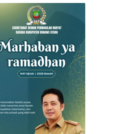
l
Dikbud
PLT Kepala
Pasien
muatan
Konawe
Dikbud
Keluhkan 
Minta
Konawe,
Obat di L
umpang
Pengelola
Ahmad
BPJS
i Mati
MBG
Djauhari
Kesehata
n di
Sampaikan
Minta Satuan
Konawe
iran
Laporan
Pendidikan
Instruksi
 Kokapi,
Berkala
Patuhi 7 Poin
Rumah Sa
SAR
Pelaksanaan
Ini saat SPMB
Ganti Ua
ari
Program
Pasien
rahkan
Makan Bergizi
Gratis