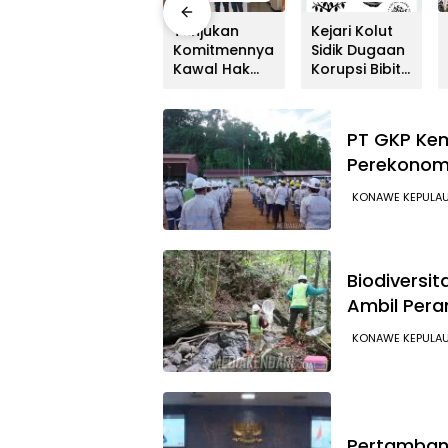
Kabar
Tunjukan
Kejari Kolut
Gembira!
Komitmennya
Sidik Dugaan
BPKAD
Kawal Hak
Korupsi Bibit
Konawe Mulai
Masyarakat
Kakao
Cairkan Gaji
Adat, SATGAS
ke-13 ASN
Kedaulatan
PT GKP Kem
dan PPPK,
Sumber Daya
Perekonom
Ditargetkan
DPP LAT
Tuntas Juli
Sultra Surati
KONAWE KEPULA
2026
PT SCM Routa
Biodiversi
Ambil Pera
KONAWE KEPULA
Pertambang