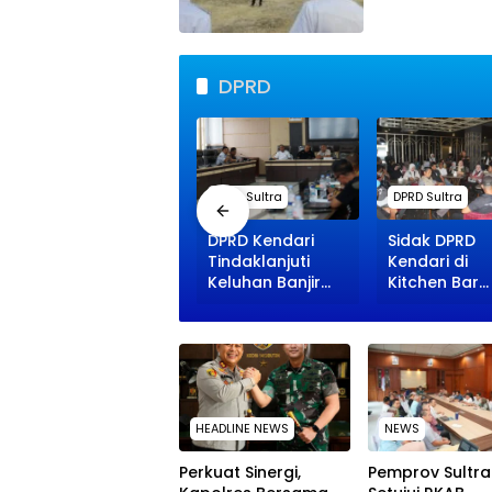
DPRD
DPRD Sultra
DPRD Sultra
DPRD Sultra
DPRD Kendari
DPRD Kendari
Sidak DPRD
Dorong
Tindaklanjuti
Kendari di
Penertiban
Keluhan Banjir
Kitchen Bar
Humanis
Warga
Karaoke, Du
Pedagang di
Mangkubumi,
Pelanggaran
Punggaloba dan
Siap Turun ke
Ketenagaker
Benubenua
Lapangan
Terungkap
HEADLINE NEWS
NEWS
Perkuat Sinergi,
Pemprov Sultra