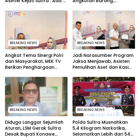
Asintel Kejati Sultra : Ada
Angkutan Barang,
Tauziah Ustad Das’ad Latif
Tekankan Kelaikan
sampai Adhyaksa Run
Kendaraan Demi
Keselamatan
BREAKING NEWS
BREAKING NEWS
Angkat Tema Sinergi Polri
Jadi Narasumber Program
dan Masyarakat, MEK TV
Jaksa Menjawab, Asisten
Berikan Penghargaan
Pemulihan Aset dan Kasi
kepada Kapolda Sultra
Penkum Kejati Sultra
melalui Kabid Humas
Terima Penghargaan dari
Komisaris MEK TV
BREAKING NEWS
BREAKING NEWS
Diduga Langgar Sejumlah
Polda Sultra Musnahkan
Aturan, LSM Gerak Sultra
5,4 Kilogram Narkotika,
Desak Bupati Konawe
Selamatkan Lebih dari 54