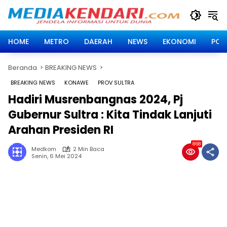
Langsung
ke
konten
HOME
METRO
DAERAH
NEWS
EKONOMI
POLI
Beranda
BREAKING NEWS
BREAKING NEWS
KONAWE
PROV SULTRA
Hadiri Musrenbangnas 2024, Pj
Gubernur Sultra : Kita Tindak Lanjuti
Arahan Presiden RI
868
Medkom
2 Min Baca
Senin, 6 Mei 2024