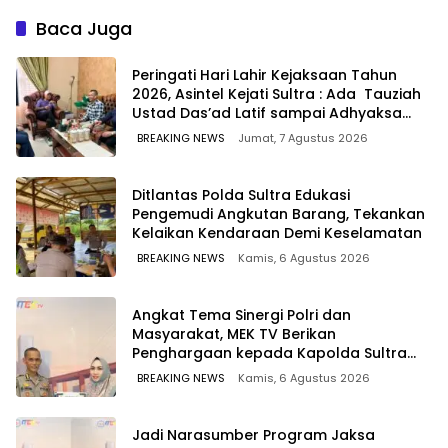
Copot Jabatan Plt Lurah
Ribu Jiwa dari Ancaman
Toronipa
Penyalahgunaan
Baca Juga
Peringati Hari Lahir Kejaksaan Tahun
2026, Asintel Kejati Sultra : Ada Tauziah
Ustad Das’ad Latif sampai Adhyaksa
Run
BREAKING NEWS
Jumat, 7 Agustus 2026
Ditlantas Polda Sultra Edukasi
Pengemudi Angkutan Barang, Tekankan
Kelaikan Kendaraan Demi Keselamatan
BREAKING NEWS
Kamis, 6 Agustus 2026
Angkat Tema Sinergi Polri dan
Masyarakat, MEK TV Berikan
Penghargaan kepada Kapolda Sultra
melalui Kabid Humas
BREAKING NEWS
Kamis, 6 Agustus 2026
Jadi Narasumber Program Jaksa