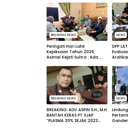
BREAKING NEWS
NEWS
Peringati Hari Lahir
‎DPP LA
Kejaksaan Tahun 2026,
Evalua
Asintel Kejati Sultra : Ada
Arahka
Tauziah Ustad Das’ad Latif
Melaku
sampai Adhyaksa Run
Menyel
BREAKING NEWS
NEWS
BREAKING: ADV ASPIN S.H., M.H
Lindung
BANTAH KERAS PT SJAP
Pertami
“PLASMA 20% SEJAK 2023
Ganden
TIDAK PERNAH SAMPAI KE
Masyar