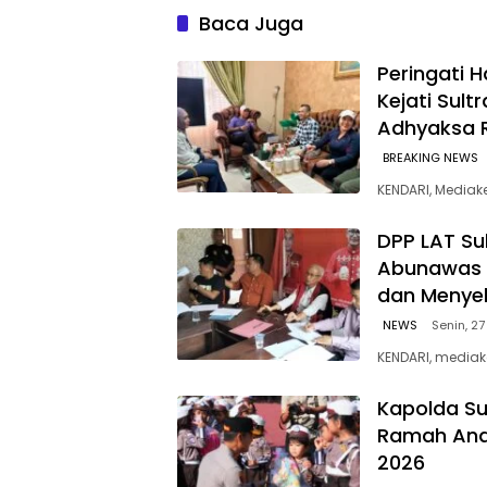
WARGA WAWOONE!
Kebersi
Baca Juga
Sulawes
Peringati H
Kejati Sult
Adhyaksa 
BREAKING NEWS
KENDARI, Mediak
‎DPP LAT Su
Abunawas 
dan Menye
NEWS
Senin, 27
KENDARI, mediak
Kapolda Su
Ramah Anak
2026