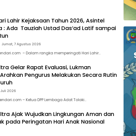
han Pantai di Bitung,
Kompetitif
i
ari Lahir Kejaksaan Tahun 2026, Asintel
ra : Ada Tauziah Ustad Das’ad Latif sampai
Run
Jumat, 7 Agustus 2026
endari.com – Dalam rangka memperingati Hari Lahir…
ltra Gelar Rapat Evaluasi, Lukman
Arahkan Pengurus Melakukan Secara Rutin
luruh
 Juli 2026
endari.com – Ketua DPP Lembaga Adat Tolaki…
ltra Ajak Wujudkan Lingkungan Aman dan
 pada Peringatan Hari Anak Nasional