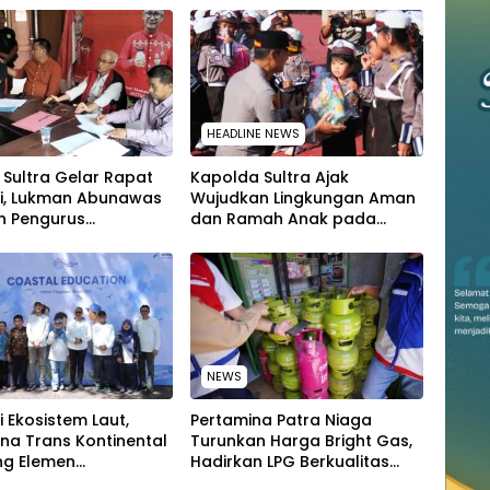
HEADLINE NEWS
T Sultra Gelar Rapat
Kapolda Sultra Ajak
si, Lukman Abunawas
Wujudkan Lingkungan Aman
n Pengurus
dan Ramah Anak pada
kan Secara Rutin dan
Peringatan Hari Anak
uruh
Nasional 2026
NEWS
i Ekosistem Laut,
Pertamina Patra Niaga
na Trans Kontinental
Turunkan Harga Bright Gas,
g Elemen
Hadirkan LPG Berkualitas
akat Jaga
dengan Harga Lebih