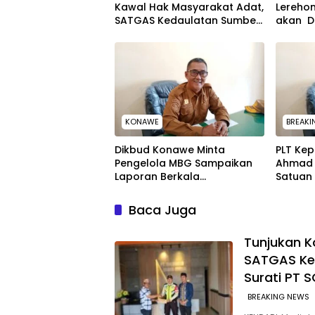
Kawal Hak Masyarakat Adat,
Lerehom
SATGAS Kedaulatan Sumber
akan D
Daya DPP LAT Sultra Surati PT
Rangka
SCM Routa
Securit
KONAWE
BREAKI
Dikbud Konawe Minta
PLT Ke
Pengelola MBG Sampaikan
Ahmad 
Laporan Berkala
Satuan 
Pelaksanaan Program
Poin In
Makan Bergizi Gratis
Baca Juga
Tunjukan 
SATGAS Ke
Surati PT 
BREAKING NEWS