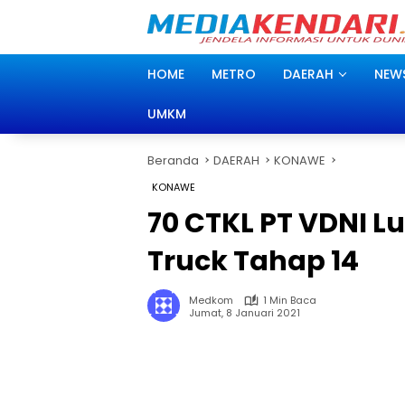
Langsung
ke
konten
HOME
METRO
DAERAH
NEW
UMKM
Beranda
DAERAH
KONAWE
KONAWE
70 CTKL PT VDNI L
Truck Tahap 14
Medkom
1 Min Baca
Jumat, 8 Januari 2021