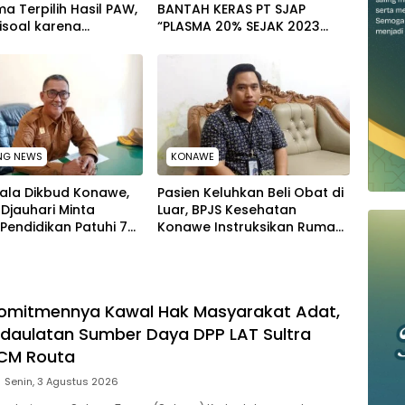
a Terpilih Hasil PAW,
BANTAH KERAS PT SJAP
isoal karena
“PLASMA 20% SEJAK 2023
p Jabatan Kepala
TIDAK PERNAH SAMPAI KE
y di PT TPM
WARGA WAWOONE!
NG NEWS
KONAWE
pala Dikbud Konawe,
Pasien Keluhkan Beli Obat di
Djauhari Minta
Luar, BPJS Kesehatan
Pendidikan Patuhi 7
Konawe Instruksikan Rumah
i saat SPMB
Sakit Ganti Uang Pasien
Komitmennya Kawal Hak Masyarakat Adat,
daulatan Sumber Daya DPP LAT Sultra
SCM Routa
Senin, 3 Agustus 2026