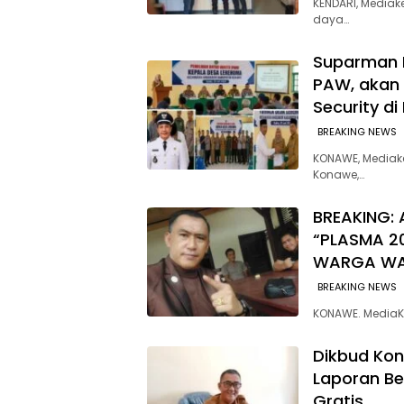
KENDARI, Media
daya…
Suparman P
PAW, akan 
Security di
BREAKING NEWS
KONAWE, Mediak
Konawe,…
BREAKING: 
“PLASMA 2
WARGA W
BREAKING NEWS
KONAWE. MediaK
Dikbud Ko
Laporan Be
Gratis