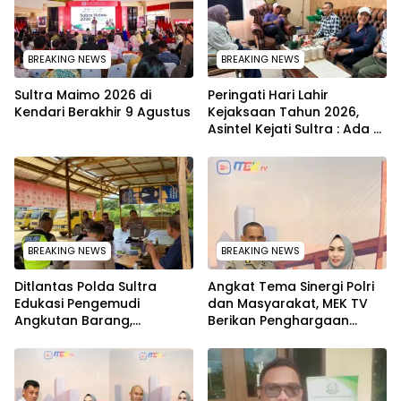
BREAKING NEWS
BREAKING NEWS
Sultra Maimo 2026 di
Peringati Hari Lahir
Kendari Berakhir 9 Agustus
Kejaksaan Tahun 2026,
Asintel Kejati Sultra : Ada
Tauziah Ustad Das’ad Latif
sampai Adhyaksa Run
BREAKING NEWS
BREAKING NEWS
Ditlantas Polda Sultra
Angkat Tema Sinergi Polri
Edukasi Pengemudi
dan Masyarakat, MEK TV
Angkutan Barang,
Berikan Penghargaan
Tekankan Kelaikan
kepada Kapolda Sultra
Kendaraan Demi
melalui Kabid Humas
Keselamatan