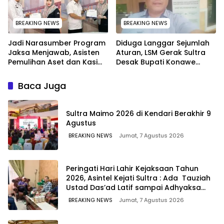
BREAKING NEWS
BREAKING NEWS
Jadi Narasumber Program
Diduga Langgar Sejumlah
Jaksa Menjawab, Asisten
Aturan, LSM Gerak Sultra
Pemulihan Aset dan Kasi
Desak Bupati Konawe
Penkum Kejati Sultra
Copot Jabatan Plt Lurah
Terima Penghargaan dari
Toronipa
Baca Juga
Komisaris MEK TV
Sultra Maimo 2026 di Kendari Berakhir 9
Agustus
BREAKING NEWS
Jumat, 7 Agustus 2026
Peringati Hari Lahir Kejaksaan Tahun
2026, Asintel Kejati Sultra : Ada Tauziah
Ustad Das’ad Latif sampai Adhyaksa
Run
BREAKING NEWS
Jumat, 7 Agustus 2026