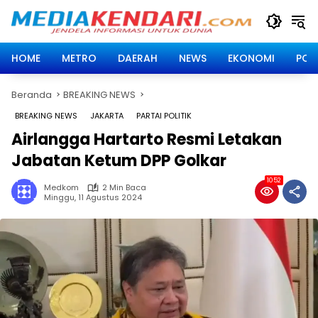
Langsung
ke
konten
HOME
METRO
DAERAH
NEWS
EKONOMI
POLI
Beranda
BREAKING NEWS
BREAKING NEWS
JAKARTA
PARTAI POLITIK
Airlangga Hartarto Resmi Letakan
Jabatan Ketum DPP Golkar
1052
Medkom
2 Min Baca
Minggu, 11 Agustus 2024