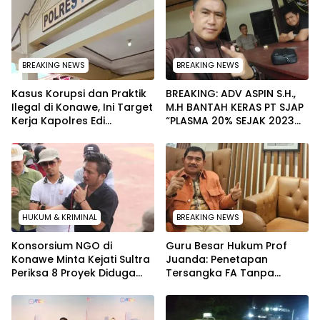
BREAKING NEWS
BREAKING NEWS
Kasus Korupsi dan Praktik
BREAKING: ADV ASPIN S.H.,
Ilegal di Konawe, Ini Target
M.H BANTAH KERAS PT SJAP
Kerja Kapolres Edi
“PLASMA 20% SEJAK 2023
Raharjono
TIDAK PERNAH SAMPAI KE
WARGA WAWOONE!
HUKUM & KRIMINAL
BREAKING NEWS
Konsorsium NGO di
Guru Besar Hukum Prof
Konawe Minta Kejati Sultra
Juanda: Penetapan
Periksa 8 Proyek Diduga
Tersangka FA Tanpa
Bermasalah ‎
Pemeriksaan Calon
Tersangka Tetap Sah
Secara Hukum