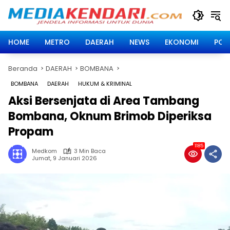
Langsung
ke
konten
HOME
METRO
DAERAH
NEWS
EKONOMI
POLI
Beranda
DAERAH
BOMBANA
BOMBANA
DAERAH
HUKUM & KRIMINAL
Aksi Bersenjata di Area Tambang
Bombana, Oknum Brimob Diperiksa
Propam
1185
Medkom
3 Min Baca
Jumat, 9 Januari 2026