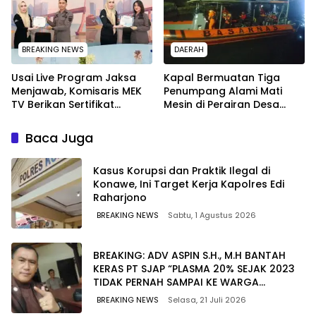
BREAKING NEWS
DAERAH
Usai Live Program Jaksa
Kapal Bermuatan Tiga
Menjawab, Komisaris MEK
Penumpang Alami Mati
TV Berikan Sertifikat
Mesin di Perairan Desa
Penghargaan ke Jaksa
Kokapi, Tim SAR Kendari
Kejari Muna
Dikerahkan
Baca Juga
Kasus Korupsi dan Praktik Ilegal di
Konawe, Ini Target Kerja Kapolres Edi
Raharjono
BREAKING NEWS
Sabtu, 1 Agustus 2026
BREAKING: ADV ASPIN S.H., M.H BANTAH
KERAS PT SJAP “PLASMA 20% SEJAK 2023
TIDAK PERNAH SAMPAI KE WARGA
WAWOONE!
BREAKING NEWS
Selasa, 21 Juli 2026