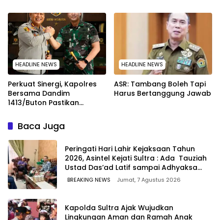
TIDAK PERNAH SAMPAI KE
Penghargaan ke Jaksa
WARGA WAWOONE!
Kejari Muna
HEADLINE NEWS
HEADLINE NEWS
Perkuat Sinergi, Kapolres
ASR: Tambang Boleh Tapi
Bersama Dandim
Harus Bertanggung Jawab
1413/Buton Pastikan
Solidaritas Institusi Tetap
Terjaga
Baca Juga
Peringati Hari Lahir Kejaksaan Tahun
2026, Asintel Kejati Sultra : Ada Tauziah
Ustad Das’ad Latif sampai Adhyaksa
Run
BREAKING NEWS
Jumat, 7 Agustus 2026
Kapolda Sultra Ajak Wujudkan
Lingkungan Aman dan Ramah Anak