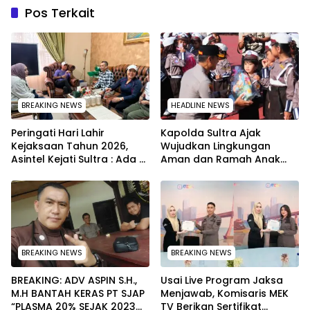
Pos Terkait
BREAKING NEWS
HEADLINE NEWS
Peringati Hari Lahir
Kapolda Sultra Ajak
Kejaksaan Tahun 2026,
Wujudkan Lingkungan
Asintel Kejati Sultra : Ada
Aman dan Ramah Anak
Tauziah Ustad Das’ad Latif
pada Peringatan Hari Anak
sampai Adhyaksa Run
Nasional 2026
BREAKING NEWS
BREAKING NEWS
BREAKING: ADV ASPIN S.H.,
Usai Live Program Jaksa
M.H BANTAH KERAS PT SJAP
Menjawab, Komisaris MEK
“PLASMA 20% SEJAK 2023
TV Berikan Sertifikat