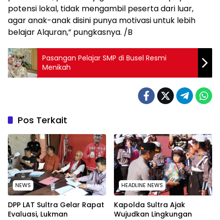
potensi lokal, tidak mengambil peserta dari luar,
agar anak-anak disini punya motivasi untuk lebih
belajar Alquran,” pungkasnya. /B
Pasangan Pelajar SMP di Busel Resmi
Menikah
Pos Terkait
NEWS
HEADLINE NEWS
‎DPP LAT Sultra Gelar Rapat
Kapolda Sultra Ajak
Evaluasi, Lukman
Wujudkan Lingkungan