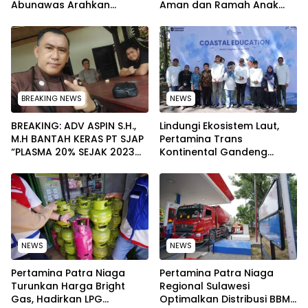
Abunawas Arahkan
Aman dan Ramah Anak
Pengurus Melakukan
pada Peringatan Hari Anak
Secara Rutin dan
Nasional 2026
Menyeluruh
BREAKING NEWS
NEWS
BREAKING: ADV ASPIN S.H.,
Lindungi Ekosistem Laut,
M.H BANTAH KERAS PT SJAP
Pertamina Trans
“PLASMA 20% SEJAK 2023
Kontinental Gandeng
TIDAK PERNAH SAMPAI KE
Elemen Masyarakat Jaga
WARGA WAWOONE!
Kebersihan Pantai di
Bitung, Sulawesi
NEWS
NEWS
Pertamina Patra Niaga
Pertamina Patra Niaga
Turunkan Harga Bright
Regional Sulawesi
Gas, Hadirkan LPG
Optimalkan Distribusi BBM