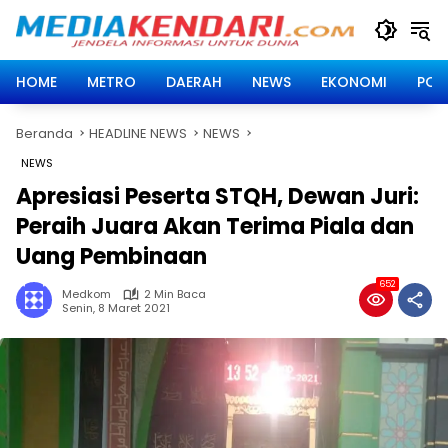
Langsung
ke
konten
HOME
METRO
DAERAH
NEWS
EKONOMI
POLI
Beranda
HEADLINE NEWS
NEWS
NEWS
Apresiasi Peserta STQH, Dewan Juri:
Peraih Juara Akan Terima Piala dan
Uang Pembinaan
652
Medkom
2 Min Baca
Senin, 8 Maret 2021