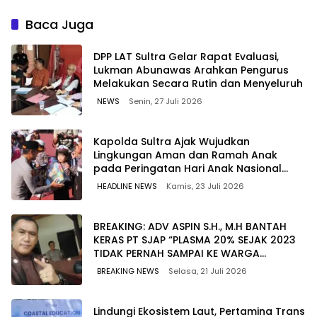
Berkualitas dengan Harga
untuk Jaga Kelancaran
Lebih Kompetitif
Pasokan Energi di Seluruh
Baca Juga
Wilayah Sulawesi
‎DPP LAT Sultra Gelar Rapat Evaluasi,
Lukman Abunawas Arahkan Pengurus
Melakukan Secara Rutin dan Menyeluruh
NEWS
Senin, 27 Juli 2026
Kapolda Sultra Ajak Wujudkan
Lingkungan Aman dan Ramah Anak
pada Peringatan Hari Anak Nasional
2026
HEADLINE NEWS
Kamis, 23 Juli 2026
BREAKING: ADV ASPIN S.H., M.H BANTAH
KERAS PT SJAP “PLASMA 20% SEJAK 2023
TIDAK PERNAH SAMPAI KE WARGA
WAWOONE!
BREAKING NEWS
Selasa, 21 Juli 2026
Lindungi Ekosistem Laut, Pertamina Trans