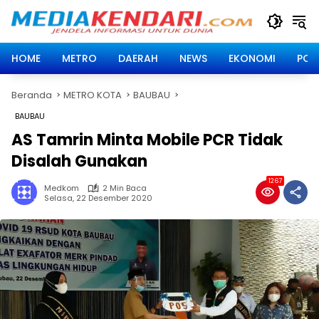
Langsung
ke
konten
HOME
METRO
DAERAH
NEWS
EKONOMI
POLI
Beranda
METRO KOTA
BAUBAU
BAUBAU
AS Tamrin Minta Mobile PCR Tidak
Disalah Gunakan
1267
Medkom
2 Min Baca
Selasa, 22 Desember 2020