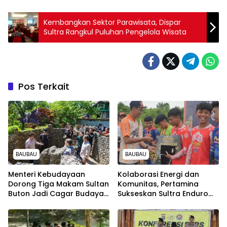
Kembangkan Sektor Parawisata, Dispar
Sultra Rangkul Puluhan Pengelola Wisata
Pos Terkait
BAUBAU
BAUBAU
Menteri Kebudayaan
Kolaborasi Energi dan
Dorong Tiga Makam Sultan
Komunitas, Pertamina
Buton Jadi Cagar Budaya
Sukseskan Sultra Enduro
Nasional
Rally 2026 di Baubau