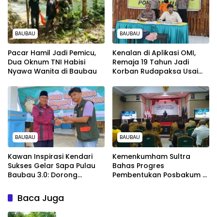
BAUBAU
BAUBAU
Pacar Hamil Jadi Pemicu,
Kenalan di Aplikasi OMI,
Dua Oknum TNI Habisi
Remaja 19 Tahun Jadi
Nyawa Wanita di Baubau
Korban Rudapaksa Usai
Diajak Joged
BAUBAU
BAUBAU
Kawan Inspirasi Kendari
Kemenkumham Sultra
Sukses Gelar Sapa Pulau
Bahas Progres
Baubau 3.0: Dorong
Pembentukan Posbakum di
Pendidikan Inklusif dan
17 Kabupaten/Kota:
Pengembangan Karakter
Dorong Akses Hukum
Baca Juga
Pelajar
untuk Semua