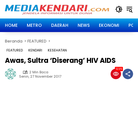
Langsung
ke
konten
HOME
METRO
DAERAH
NEWS
EKONOMI
POLI
Beranda
FEATURED
FEATURED
KENDARI
KESEHATAN
Awas, Sultra ‘Diserang’ HIV AIDS
1235
2 Min Baca
Senin, 27 November 2017