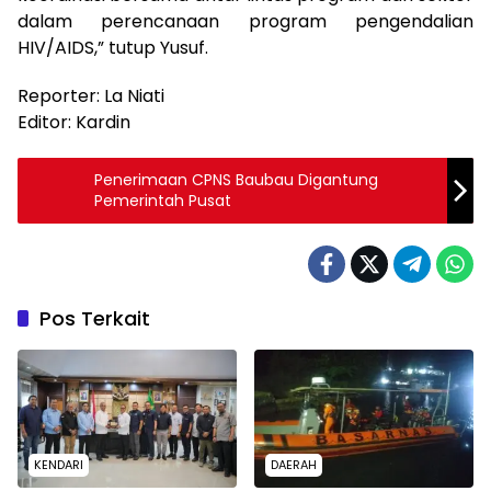
dalam perencanaan program pengendalian
HIV/AIDS,” tutup Yusuf.
Reporter: La Niati
Editor: Kardin
Penerimaan CPNS Baubau Digantung
Pemerintah Pusat
Pos Terkait
KENDARI
DAERAH