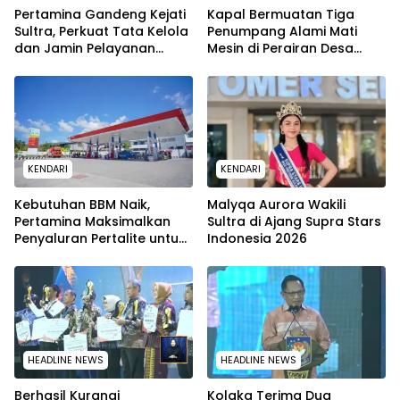
Pertamina Gandeng Kejati
Kapal Bermuatan Tiga
Sultra, Perkuat Tata Kelola
Penumpang Alami Mati
dan Jamin Pelayanan
Mesin di Perairan Desa
Energi untuk Masyarakat
Kokapi, Tim SAR Kendari
Dikerahkan
KENDARI
KENDARI
Kebutuhan BBM Naik,
Malyqa Aurora Wakili
Pertamina Maksimalkan
Sultra di Ajang Supra Stars
Penyaluran Pertalite untuk
Indonesia 2026
Warga Kota Kendari
HEADLINE NEWS
HEADLINE NEWS
Berhasil Kurangi
Kolaka Terima Dua