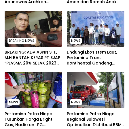
Abunawas Arahkan
Aman dan Ramah Anak
Pengurus Melakukan
pada Peringatan Hari Anak
Secara Rutin dan
Nasional 2026
Menyeluruh
BREAKING NEWS
NEWS
BREAKING: ADV ASPIN S.H.,
Lindungi Ekosistem Laut,
M.H BANTAH KERAS PT SJAP
Pertamina Trans
“PLASMA 20% SEJAK 2023
Kontinental Gandeng
TIDAK PERNAH SAMPAI KE
Elemen Masyarakat Jaga
WARGA WAWOONE!
Kebersihan Pantai di
Bitung, Sulawesi
NEWS
NEWS
Pertamina Patra Niaga
Pertamina Patra Niaga
Turunkan Harga Bright
Regional Sulawesi
Gas, Hadirkan LPG
Optimalkan Distribusi BBM