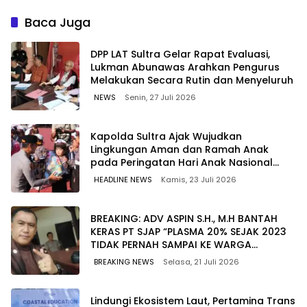
Berkualitas dengan Harga
untuk Jaga Kelancaran
Lebih Kompetitif
Pasokan Energi di Seluruh
Baca Juga
Wilayah Sulawesi
‎DPP LAT Sultra Gelar Rapat Evaluasi,
Lukman Abunawas Arahkan Pengurus
Melakukan Secara Rutin dan Menyeluruh
NEWS
Senin, 27 Juli 2026
Kapolda Sultra Ajak Wujudkan
Lingkungan Aman dan Ramah Anak
pada Peringatan Hari Anak Nasional
2026
HEADLINE NEWS
Kamis, 23 Juli 2026
BREAKING: ADV ASPIN S.H., M.H BANTAH
KERAS PT SJAP “PLASMA 20% SEJAK 2023
TIDAK PERNAH SAMPAI KE WARGA
WAWOONE!
BREAKING NEWS
Selasa, 21 Juli 2026
Lindungi Ekosistem Laut, Pertamina Trans