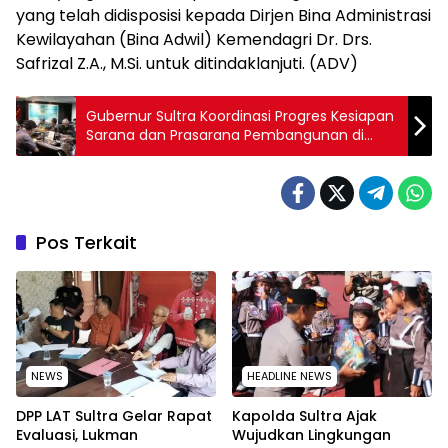
yang telah didisposisi kepada Dirjen Bina Administrasi
Kewilayahan (Bina Adwil) Kemendagri Dr. Drs.
Safrizal Z.A., M.Si. untuk ditindaklanjuti. (ADV)
Gubernur Sultra Koordinasi Progres Kesiapan
Sarana dan Prasarana Pembangunan di
Kemenko Marves
Pos Terkait
NEWS
HEADLINE NEWS
‎DPP LAT Sultra Gelar Rapat
Kapolda Sultra Ajak
Evaluasi, Lukman
Wujudkan Lingkungan