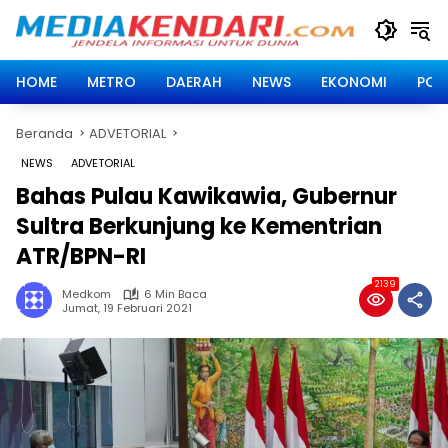
Langsung
ke
konten
HOME
METRO
DAERAH
NEWS
EKONOMI
POLI
Beranda
ADVETORIAL
NEWS
ADVETORIAL
Bahas Pulau Kawikawia, Gubernur
Sultra Berkunjung ke Kementrian
ATR/BPN-RI
2139
Medkom
6 Min Baca
Jumat, 19 Februari 2021