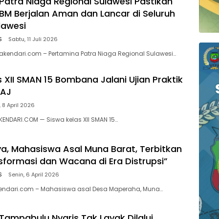
Patra Niaga Regional Sulawesi Pastikan
BBM Berjalan Aman dan Lancar di Seluruh
lawesi
S
Sabtu, 11 Juli 2026
kendari.com – Pertamina Patra Niaga Regional Sulawesi…
 XII SMAN 15 Bombana Jalani Ujian Praktik
PAJ
 8 April 2026
ENDARI.COM — Siswa kelas XII SMAN 15…
a, Mahasiswa Asal Muna Barat, Terbitkan
sformasi dan Wacana di Era Distrupsi”
S
Senin, 6 April 2026
aKendari.com – Mahasiswa asal Desa Maperaha, Muna…
ampabulu Nyaris Tak Layak Dilalui,