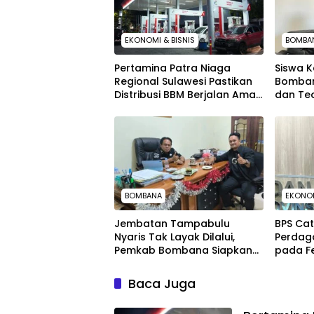
EKONOMI & BISNIS
BOMBA
Pertamina Patra Niaga
Siswa K
Regional Sulawesi Pastikan
Bombana
Distribusi BBM Berjalan Aman
dan Teo
dan Lancar di Seluruh
Wilayah Sulawesi
BOMBANA
EKONOM
Jembatan Tampabulu
BPS Ca
Nyaris Tak Layak Dilalui,
Perdaga
Pemkab Bombana Siapkan
pada F
Perbaikan Darurat
Baca Juga