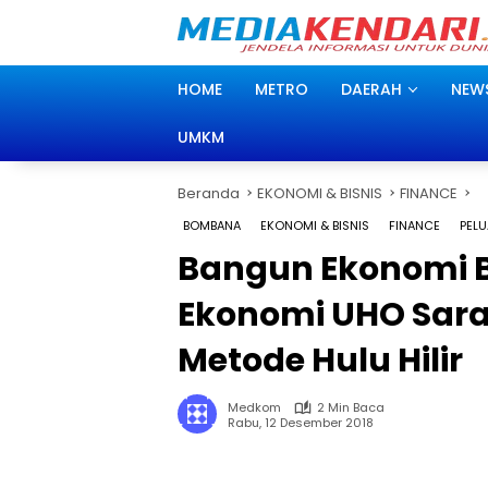
Langsung
ke
konten
HOME
METRO
DAERAH
NEW
UMKM
Beranda
EKONOMI & BISNIS
FINANCE
BOMBANA
EKONOMI & BISNIS
FINANCE
PELU
Bangun Ekonomi 
Ekonomi UHO Sar
Metode Hulu Hilir
Medkom
2 Min Baca
Rabu, 12 Desember 2018