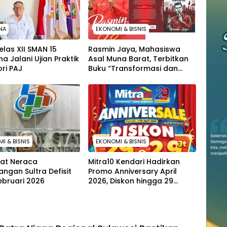
NA
EKONOMI & BISNIS
elas XII SMAN 15
Rasmin Jaya, Mahasiswa
 Jalani Ujian Praktik
Asal Muna Barat, Terbitkan
ri PAJ
Buku “Transformasi dan
Wacana di Era Distrupsi”
I & BISNIS
EKONOMI & BISNIS
tat Neraca
Mitra10 Kendari Hadirkan
ngan Sultra Defisit
Promo Anniversary April
ebruari 2026
2026, Diskon hingga 29
Persen dan Hadiah Langsung