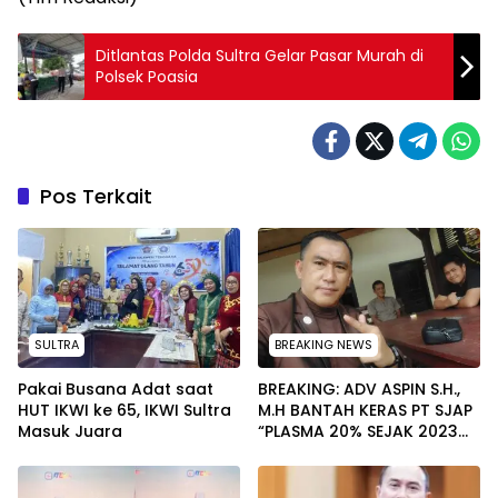
Ditlantas Polda Sultra Gelar Pasar Murah di
Polsek Poasia
Pos Terkait
SULTRA
BREAKING NEWS
Pakai Busana Adat saat
BREAKING: ADV ASPIN S.H.,
HUT IKWI ke 65, IKWI Sultra
M.H BANTAH KERAS PT SJAP
Masuk Juara
“PLASMA 20% SEJAK 2023
TIDAK PERNAH SAMPAI KE
WARGA WAWOONE!