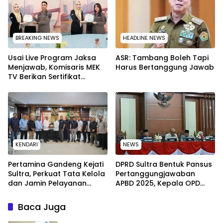
BREAKING NEWS
HEADLINE NEWS
Usai Live Program Jaksa
ASR: Tambang Boleh Tapi
Menjawab, Komisaris MEK
Harus Bertanggung Jawab
TV Berikan Sertifikat
Penghargaan ke Jaksa
Kejari Muna
KENDARI
NEWS
Pertamina Gandeng Kejati
DPRD Sultra Bentuk Pansus
Sultra, Perkuat Tata Kelola
Pertanggungjawaban
dan Jamin Pelayanan
APBD 2025, Kepala OPD
Energi untuk Masyarakat
Wajib Hadir Tanpa
Diwakilkan
Baca Juga