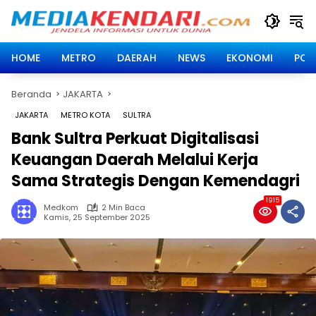
Langsung
ke
konten
HOME
METRO
DAERAH
NEWS
EKONOMI
POLI
Beranda
JAKARTA
JAKARTA
METRO KOTA
SULTRA
Bank Sultra Perkuat Digitalisasi
Keuangan Daerah Melalui Kerja
Sama Strategis Dengan Kemendagri
1915
Medkom
2 Min Baca
Kamis, 25 September 2025