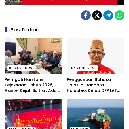
Profesionalisme Aparatur
Pos Terkait
BREAKING NEWS
BREAKING NEWS
Peringati Hari Lahir
Penggunaan Bahasa
Kejaksaan Tahun 2026,
Tolaki di Bandara
Asintel Kejati Sultra : Ada
Haluoleo, Ketua DPP LAT
Tauziah Ustad Das’ad Latif
Lukman Abunawas:
sampai Adhyaksa Run
Langkah Pelestarian
Budaya