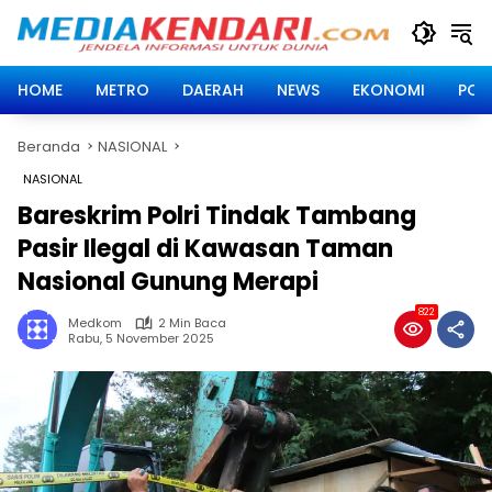
Langsung
ke
konten
HOME
METRO
DAERAH
NEWS
EKONOMI
POLI
Beranda
NASIONAL
NASIONAL
Bareskrim Polri Tindak Tambang
Pasir Ilegal di Kawasan Taman
Nasional Gunung Merapi
822
Medkom
2 Min Baca
Rabu, 5 November 2025