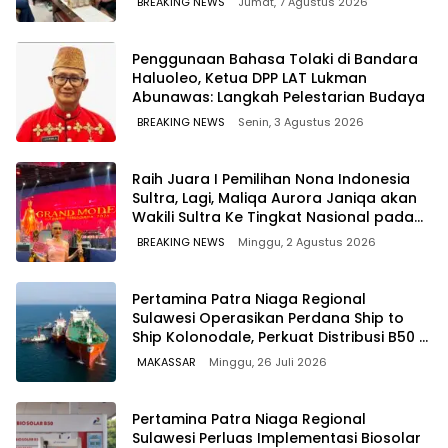
BREAKING NEWS
Jumat, 7 Agustus 2026
Penggunaan Bahasa Tolaki di Bandara
Haluoleo, Ketua DPP LAT Lukman
Abunawas: Langkah Pelestarian Budaya
BREAKING NEWS
Senin, 3 Agustus 2026
‎Raih Juara I Pemilihan Nona Indonesia
Sultra, Lagi, Maliqa Aurora Janiqa akan
Wakili Sultra Ke Tingkat Nasional pada
Pemilihan NONA Indonesia
BREAKING NEWS
Minggu, 2 Agustus 2026
Pertamina Patra Niaga Regional
Sulawesi Operasikan Perdana Ship to
Ship Kolonodale, Perkuat Distribusi B50 di
Kawasan Timur Sulawesi
MAKASSAR
Minggu, 26 Juli 2026
Pertamina Patra Niaga Regional
Sulawesi Perluas Implementasi Biosolar