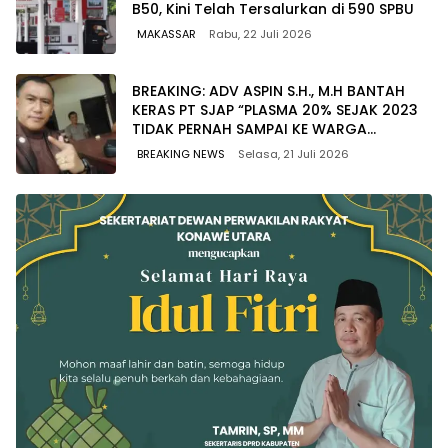
B50, Kini Telah Tersalurkan di 590 SPBU
MAKASSAR
Rabu, 22 Juli 2026
BREAKING: ADV ASPIN S.H., M.H BANTAH
KERAS PT SJAP “PLASMA 20% SEJAK 2023
TIDAK PERNAH SAMPAI KE WARGA
WAWOONE!
BREAKING NEWS
Selasa, 21 Juli 2026