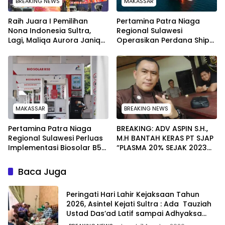
BREAKING NEWS
MAKASSAR
‎Raih Juara I Pemilihan
Pertamina Patra Niaga
Nona Indonesia Sultra,
Regional Sulawesi
Lagi, Maliqa Aurora Janiqa
Operasikan Perdana Ship
akan Wakili Sultra Ke
to Ship Kolonodale,
Tingkat Nasional pada
Perkuat Distribusi B50 di
Pemilihan NONA Indonesia
Kawasan Timur Sulawesi
MAKASSAR
BREAKING NEWS
Pertamina Patra Niaga
BREAKING: ADV ASPIN S.H.,
Regional Sulawesi Perluas
M.H BANTAH KERAS PT SJAP
Implementasi Biosolar B50,
“PLASMA 20% SEJAK 2023
Kini Telah Tersalurkan di
TIDAK PERNAH SAMPAI KE
590 SPBU
WARGA WAWOONE!
Baca Juga
Peringati Hari Lahir Kejaksaan Tahun
2026, Asintel Kejati Sultra : Ada Tauziah
Ustad Das’ad Latif sampai Adhyaksa
Run