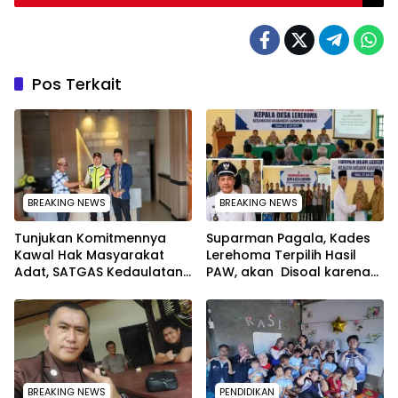
Pos Terkait
BREAKING NEWS
BREAKING NEWS
Tunjukan Komitmennya
Suparman Pagala, Kades
Kawal Hak Masyarakat
Lerehoma Terpilih Hasil
Adat, SATGAS Kedaulatan
PAW, akan Disoal karena
Sumber Daya DPP LAT
Rangkap Jabatan Kepala
Sultra Surati PT SCM Routa
Security di PT TPM
BREAKING NEWS
PENDIDIKAN