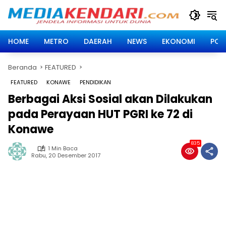
Langsung
ke
konten
HOME
METRO
DAERAH
NEWS
EKONOMI
POLI
Beranda
FEATURED
FEATURED
KONAWE
PENDIDIKAN
Berbagai Aksi Sosial akan Dilakukan
pada Perayaan HUT PGRI ke 72 di
Konawe
835
1 Min Baca
Rabu, 20 Desember 2017