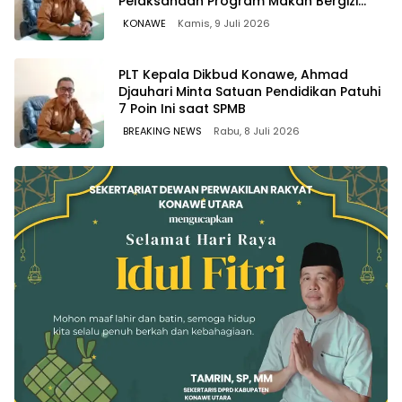
Pelaksanaan Program Makan Bergizi
Gratis
KONAWE
Kamis, 9 Juli 2026
PLT Kepala Dikbud Konawe, Ahmad
Djauhari Minta Satuan Pendidikan Patuhi
7 Poin Ini saat SPMB
BREAKING NEWS
Rabu, 8 Juli 2026