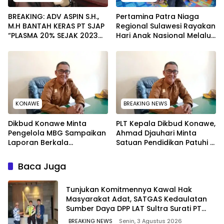
BREAKING: ADV ASPIN S.H.,
Pertamina Patra Niaga
M.H BANTAH KERAS PT SJAP
Regional Sulawesi Rayakan
“PLASMA 20% SEJAK 2023
Hari Anak Nasional Melalui
TIDAK PERNAH SAMPAI KE
Rumah Anak Pesisir, Ruang
WARGA WAWOONE!
Tumbuh Generasi Penjaga
Pesisir
KONAWE
BREAKING NEWS
Dikbud Konawe Minta
PLT Kepala Dikbud Konawe,
Pengelola MBG Sampaikan
Ahmad Djauhari Minta
Laporan Berkala
Satuan Pendidikan Patuhi 7
Pelaksanaan Program
Poin Ini saat SPMB
Makan Bergizi Gratis
Baca Juga
Tunjukan Komitmennya Kawal Hak
Masyarakat Adat, SATGAS Kedaulatan
Sumber Daya DPP LAT Sultra Surati PT
SCM Routa
BREAKING NEWS
Senin, 3 Agustus 2026