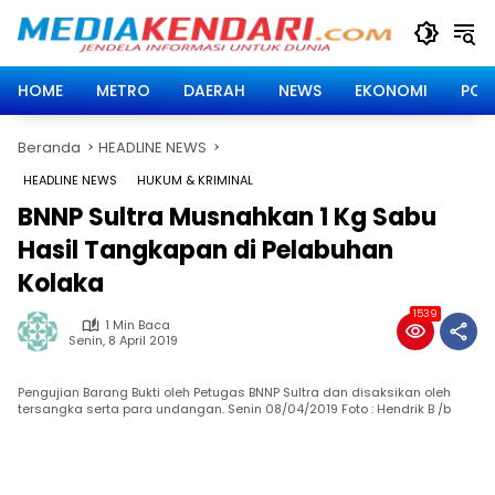
Langsung
ke
konten
HOME
METRO
DAERAH
NEWS
EKONOMI
POLI
Beranda
HEADLINE NEWS
HEADLINE NEWS
HUKUM & KRIMINAL
BNNP Sultra Musnahkan 1 Kg Sabu
Hasil Tangkapan di Pelabuhan
Kolaka
1539
1 Min Baca
Senin, 8 April 2019
Pengujian Barang Bukti oleh Petugas BNNP Sultra dan disaksikan oleh
tersangka serta para undangan. Senin 08/04/2019 Foto : Hendrik B /b