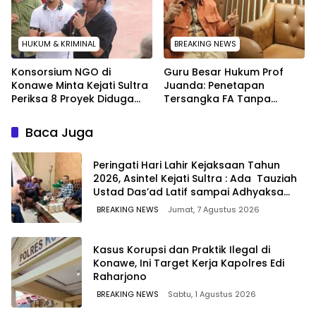
HUKUM & KRIMINAL
BREAKING NEWS
Konsorsium NGO di
Guru Besar Hukum Prof
Konawe Minta Kejati Sultra
Juanda: Penetapan
Periksa 8 Proyek Diduga
Tersangka FA Tanpa
Bermasalah ‎
Pemeriksaan Calon
Tersangka Tetap Sah
Baca Juga
Secara Hukum
Peringati Hari Lahir Kejaksaan Tahun
2026, Asintel Kejati Sultra : Ada Tauziah
Ustad Das’ad Latif sampai Adhyaksa
Run
BREAKING NEWS
Jumat, 7 Agustus 2026
Kasus Korupsi dan Praktik Ilegal di
Konawe, Ini Target Kerja Kapolres Edi
Raharjono
BREAKING NEWS
Sabtu, 1 Agustus 2026