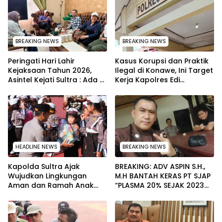
BREAKING NEWS
BREAKING NEWS
Peringati Hari Lahir
Kasus Korupsi dan Praktik
Kejaksaan Tahun 2026,
Ilegal di Konawe, Ini Target
Asintel Kejati Sultra : Ada
Kerja Kapolres Edi
Tauziah Ustad Das’ad Latif
Raharjono
sampai Adhyaksa Run
HEADLINE NEWS
BREAKING NEWS
Kapolda Sultra Ajak
BREAKING: ADV ASPIN S.H.,
Wujudkan Lingkungan
M.H BANTAH KERAS PT SJAP
Aman dan Ramah Anak
“PLASMA 20% SEJAK 2023
pada Peringatan Hari Anak
TIDAK PERNAH SAMPAI KE
Nasional 2026
WARGA WAWOONE!