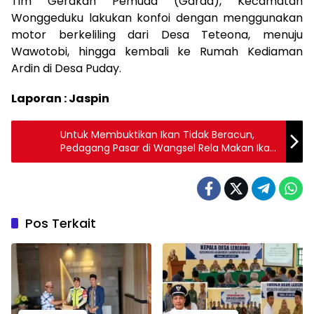
Tim Gerakan Pemuda (Garda), Kecamatan
Wonggeduku lakukan konfoi dengan menggunakan
motor berkeliling dari Desa Teteona, menuju
Wawotobi, hingga kembali ke Rumah Kediaman
Ardin di Desa Puday.
Laporan : Jaspin
Untuk Membuktikan Ikan Tidak Beracun,
Pedagang Pasar di Wangsel Rela Makan Ikan
Mentah
Pos Terkait