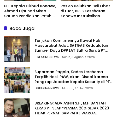
PLT Kepala Dikbud Konawe,
Pasien Keluhkan Beli Obat
Ahmad Djauhari Minta
di Luar, BPJS Kesehatan
Satuan Pendidikan Patuhi 7
Konawe Instruksikan
Poin Ini saat SPMB
Rumah Sakit Ganti Uang
Pasien
Baca Juga
Tunjukan Komitmennya Kawal Hak
Masyarakat Adat, SATGAS Kedaulatan
Sumber Daya DPP LAT Sultra Surati PT
SCM Routa
BREAKING NEWS
Senin, 3 Agustus 2026
Suparman Pagala, Kades Lerehoma
Terpilih Hasil PAW, akan Disoal karena
Rangkap Jabatan Kepala Security di PT
TPM
BREAKING NEWS
Minggu, 26 Juli 2026
BREAKING: ADV ASPIN S.H., M.H BANTAH
KERAS PT SJAP “PLASMA 20% SEJAK 2023
TIDAK PERNAH SAMPAI KE WARGA