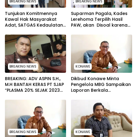
BREAKING NEWS
BREAKING NEWS
Tunjukan Komitmennya
Suparman Pagala, Kades
Kawal Hak Masyarakat
Lerehoma Terpilih Hasil
Adat, SATGAS Kedaulatan
PAW, akan Disoal karena
Sumber Daya DPP LAT
Rangkap Jabatan Kepala
Sultra Surati PT SCM Routa
Security di PT TPM
BREAKING NEWS
KONAWE
BREAKING: ADV ASPIN S.H.,
Dikbud Konawe Minta
M.H BANTAH KERAS PT SJAP
Pengelola MBG Sampaikan
“PLASMA 20% SEJAK 2023
Laporan Berkala
TIDAK PERNAH SAMPAI KE
Pelaksanaan Program
WARGA WAWOONE!
Makan Bergizi Gratis
BREAKING NEWS
KONAWE