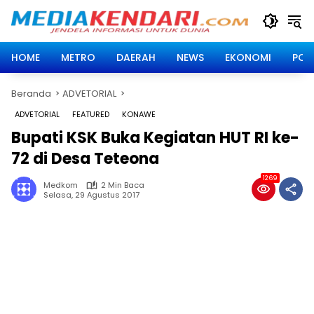
Langsung
ke
konten
HOME
METRO
DAERAH
NEWS
EKONOMI
POLI
Beranda
ADVETORIAL
ADVETORIAL
FEATURED
KONAWE
Bupati KSK Buka Kegiatan HUT RI ke-
72 di Desa Teteona
1269
Medkom
2 Min Baca
Selasa, 29 Agustus 2017