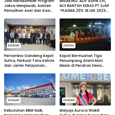
Jadi Narasumber Program
BREAKING: ADV ASPIN S.H.,
Jaksa Menjawab, Asisten
M.H BANTAH KERAS PT SJAP
Pemulihan Aset dan Kasi
“PLASMA 20% SEJAK 2023
Penkum Kejati Sultra
TIDAK PERNAH SAMPAI KE
Terima Penghargaan dari
WARGA WAWOONE!
Komisaris MEK TV
KENDARI
DAERAH
Pertamina Gandeng Kejati
Kapal Bermuatan Tiga
Sultra, Perkuat Tata Kelola
Penumpang Alami Mati
dan Jamin Pelayanan
Mesin di Perairan Desa
Energi untuk Masyarakat
Kokapi, Tim SAR Kendari
Dikerahkan
KENDARI
KENDARI
Kebutuhan BBM Naik,
Malyqa Aurora Wakili