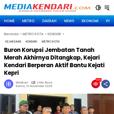
Langsung
ke
konten
HOME
METRO
DAERAH
NEWS
EKONOMI
POLI
Beranda
METRO KOTA
KENDARI
KEJAKSAAN
KENDARI
METRO KOTA
Buron Korupsi Jembatan Tanah
Merah Akhirnya Ditangkap, Kejari
Kendari Berperan Aktif Bantu Kejati
Kepri
835
Medkom
2 Min Baca
Kamis, 13 November 2025