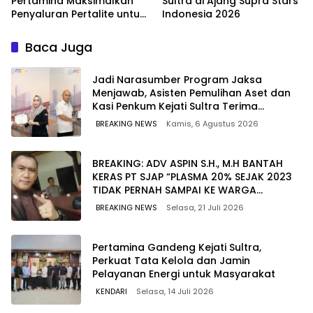
Pertamina Maksimalkan
Sultra di Ajang Supra Stars
Penyaluran Pertalite untuk
Indonesia 2026
Warga Kota Kendari
Baca Juga
Jadi Narasumber Program Jaksa
Menjawab, Asisten Pemulihan Aset dan
Kasi Penkum Kejati Sultra Terima
Penghargaan dari Komisaris MEK TV
BREAKING NEWS
Kamis, 6 Agustus 2026
BREAKING: ADV ASPIN S.H., M.H BANTAH
KERAS PT SJAP “PLASMA 20% SEJAK 2023
TIDAK PERNAH SAMPAI KE WARGA
WAWOONE!
BREAKING NEWS
Selasa, 21 Juli 2026
Pertamina Gandeng Kejati Sultra,
Perkuat Tata Kelola dan Jamin
Pelayanan Energi untuk Masyarakat
KENDARI
Selasa, 14 Juli 2026