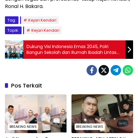
Ronal H. Bakara.
Tag:
Kejari Kendari
Topik:
Kejari Kendari
Dukung Visi Indonesia Emas 2045, Polri
Bangun Sekolah dan Rumah Ibadah Lintas
Agama di SMA Kemala Taruna Bhayangkara
Pos Terkait
BREAKING NEWS
BREAKING NEWS