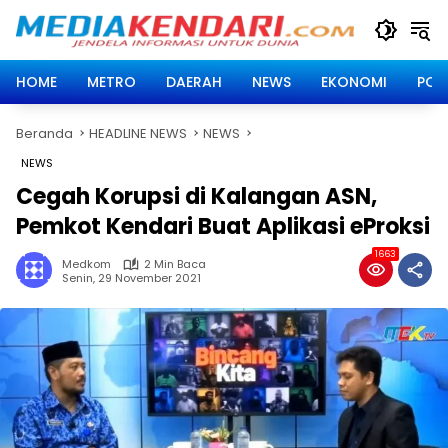
Langsung
ke
konten
HOME
METRO
DAERAH
NEWS
EKONOMI
POLI
Beranda
HEADLINE NEWS
NEWS
NEWS
Cegah Korupsi di Kalangan ASN,
Pemkot Kendari Buat Aplikasi eProksi
1663
Medkom
2 Min Baca
Senin, 29 November 2021