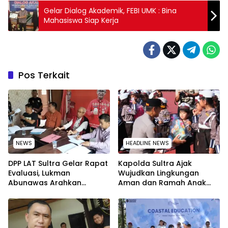
Gelar Dialog Akademik, FEBI UMK : Bina
Mahasiswa Siap Kerja
Pos Terkait
NEWS
HEADLINE NEWS
‎DPP LAT Sultra Gelar Rapat
Kapolda Sultra Ajak
Evaluasi, Lukman
Wujudkan Lingkungan
Abunawas Arahkan
Aman dan Ramah Anak
Pengurus Melakukan
pada Peringatan Hari Anak
Secara Rutin dan
Nasional 2026
Menyeluruh