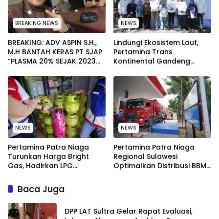
BREAKING NEWS
NEWS
BREAKING: ADV ASPIN S.H.,
Lindungi Ekosistem Laut,
M.H BANTAH KERAS PT SJAP
Pertamina Trans
“PLASMA 20% SEJAK 2023
Kontinental Gandeng
TIDAK PERNAH SAMPAI KE
Elemen Masyarakat Jaga
WARGA WAWOONE!
Kebersihan Pantai di
Bitung, Sulawesi
NEWS
NEWS
Pertamina Patra Niaga
Pertamina Patra Niaga
Turunkan Harga Bright
Regional Sulawesi
Gas, Hadirkan LPG
Optimalkan Distribusi BBM
Berkualitas dengan Harga
untuk Jaga Kelancaran
Lebih Kompetitif
Pasokan Energi di Seluruh
Baca Juga
Wilayah Sulawesi
‎DPP LAT Sultra Gelar Rapat Evaluasi,