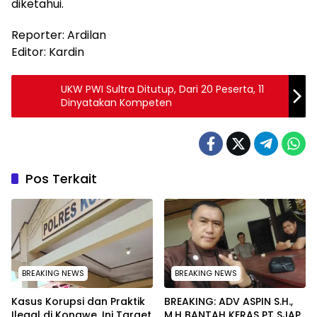
diketahui.
Reporter: Ardilan
Editor: Kardin
UKW PWI Sultra Ditutup, Dari 20 Peserta, 11
Dinyatakan Kompeten
Pos Terkait
BREAKING NEWS
BREAKING NEWS
Kasus Korupsi dan Praktik
BREAKING: ADV ASPIN S.H.,
Ilegal di Konawe, Ini Target
M.H BANTAH KERAS PT SJAP