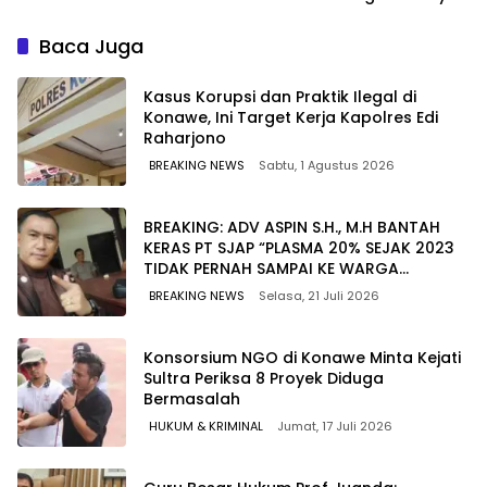
Penghargaan ke Jaksa
Nasional
Kejari Muna
Baca Juga
Kasus Korupsi dan Praktik Ilegal di
Konawe, Ini Target Kerja Kapolres Edi
Raharjono
BREAKING NEWS
Sabtu, 1 Agustus 2026
BREAKING: ADV ASPIN S.H., M.H BANTAH
KERAS PT SJAP “PLASMA 20% SEJAK 2023
TIDAK PERNAH SAMPAI KE WARGA
WAWOONE!
BREAKING NEWS
Selasa, 21 Juli 2026
Konsorsium NGO di Konawe Minta Kejati
Sultra Periksa 8 Proyek Diduga
Bermasalah ‎
HUKUM & KRIMINAL
Jumat, 17 Juli 2026