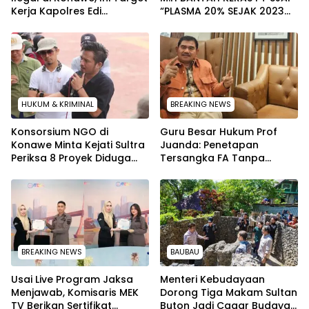
Kerja Kapolres Edi
“PLASMA 20% SEJAK 2023
Raharjono
TIDAK PERNAH SAMPAI KE
WARGA WAWOONE!
HUKUM & KRIMINAL
BREAKING NEWS
Konsorsium NGO di
Guru Besar Hukum Prof
Konawe Minta Kejati Sultra
Juanda: Penetapan
Periksa 8 Proyek Diduga
Tersangka FA Tanpa
Bermasalah ‎
Pemeriksaan Calon
Tersangka Tetap Sah
Secara Hukum
BREAKING NEWS
BAUBAU
Usai Live Program Jaksa
Menteri Kebudayaan
Menjawab, Komisaris MEK
Dorong Tiga Makam Sultan
TV Berikan Sertifikat
Buton Jadi Cagar Budaya