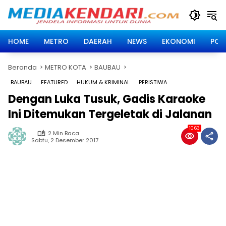
Langsung
ke
konten
HOME
METRO
DAERAH
NEWS
EKONOMI
POLI
Beranda
METRO KOTA
BAUBAU
BAUBAU
FEATURED
HUKUM & KRIMINAL
PERISTIWA
Dengan Luka Tusuk, Gadis Karaoke
Ini Ditemukan Tergeletak di Jalanan
1063
2 Min Baca
Sabtu, 2 Desember 2017