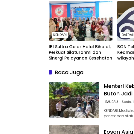
2026
KENDARI
DAERA
IBI Sultra Gelar Halal Bihalal,
BGN Te
Perkuat Silaturahmi dan
Keaman
Sinergi Pelayanan Kesehatan
wilaya
Baca Juga
Menteri K
Buton Jadi
BAUBAU
Senin, 
KENDARI.Mediak
penetapan stat
Epson Asi