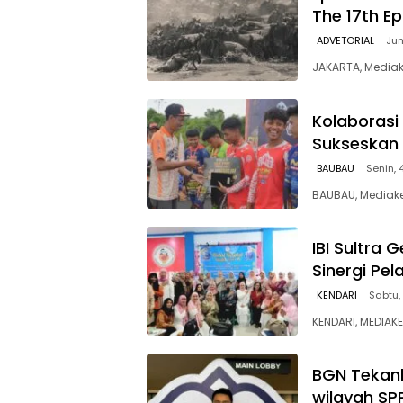
The 17th E
ADVETORIAL
Jum
JAKARTA, Media
Kolaborasi
Sukseskan 
BAUBAU
Senin, 
BAUBAU, Mediake
IBI Sultra 
Sinergi Pe
KENDARI
Sabtu,
KENDARI, MEDIAK
BGN Tekan
wilayah S