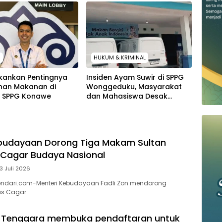
H
HUKUM & KRIMINAL
kankan Pentingnya
Insiden Ayam Suwir di SPPG
an Makanan di
Wonggeduku, Masyarakat
h SPPG Konawe
dan Mahasiswa Desak
Kordinator Wilayah Konawe
MBG dan Pihak Yayasan
Ganti Tim Dapur
ebudayaan Dorong Tiga Makam Sultan
 Cagar Budaya Nasional
13 Juli 2026
endari.com-​Menteri Kebudayaan Fadli Zon mendorong
us Cagar…
a Tenggara membuka pendaftaran untuk