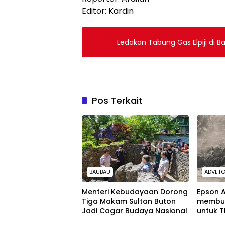
Editor: Kardin
Ledakan Tabung Gas Elpiji di 
Pos Terkait
BAUBAU
ADVETO
Menteri Kebudayaan Dorong
Epson 
Tiga Makam Sultan Buton
membuk
Jadi Cagar Budaya Nasional
untuk T
Interna