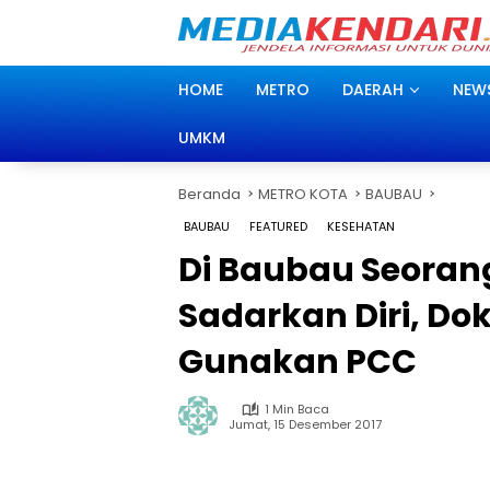
Langsung
ke
konten
HOME
METRO
DAERAH
NEW
UMKM
Beranda
METRO KOTA
BAUBAU
BAUBAU
FEATURED
KESEHATAN
Di Baubau Seoran
Sadarkan Diri, D
Gunakan PCC
1 Min Baca
Jumat, 15 Desember 2017