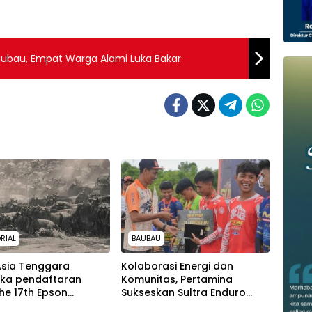
Baubau, Empat Warga Alami Luka Bakar
RIAL
BAUBAU
Asia Tenggara
Kolaborasi Energi dan
a pendaftaran
Komunitas, Pertamina
he 17th Epson
Sukseskan Sultra Enduro
tional Pano Awards
Rally 2026 di Baubau