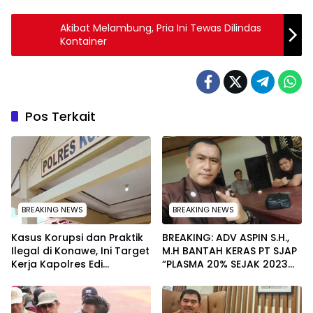
Akibat Melambung, Pria Ini Tewas Dilindas
Kontainer
Pos Terkait
BREAKING NEWS
BREAKING NEWS
Kasus Korupsi dan Praktik
BREAKING: ADV ASPIN S.H.,
Ilegal di Konawe, Ini Target
M.H BANTAH KERAS PT SJAP
Kerja Kapolres Edi
“PLASMA 20% SEJAK 2023
Raharjono
TIDAK PERNAH SAMPAI KE
WARGA WAWOONE!