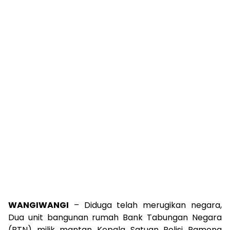
WANGIWANGI
– Diduga telah merugikan negara,
Dua unit bangunan rumah Bank Tabungan Negara
(BTN) milik mantan Kepala Satuan Polisi Pamong