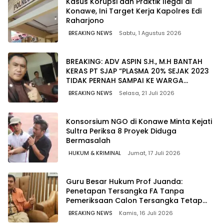
Kasus Korupsi dan Praktik Ilegal di
Konawe, Ini Target Kerja Kapolres Edi
Raharjono
BREAKING NEWS
Sabtu, 1 Agustus 2026
BREAKING: ADV ASPIN S.H., M.H BANTAH
KERAS PT SJAP “PLASMA 20% SEJAK 2023
TIDAK PERNAH SAMPAI KE WARGA
WAWOONE!
BREAKING NEWS
Selasa, 21 Juli 2026
Konsorsium NGO di Konawe Minta Kejati
Sultra Periksa 8 Proyek Diduga
Bermasalah ‎
HUKUM & KRIMINAL
Jumat, 17 Juli 2026
Guru Besar Hukum Prof Juanda:
Penetapan Tersangka FA Tanpa
Pemeriksaan Calon Tersangka Tetap
Sah Secara Hukum
BREAKING NEWS
Kamis, 16 Juli 2026