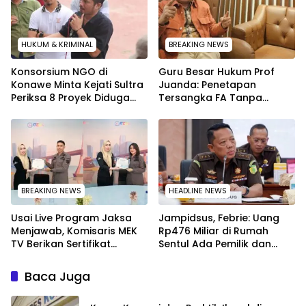
HUKUM & KRIMINAL
BREAKING NEWS
Konsorsium NGO di
Guru Besar Hukum Prof
Konawe Minta Kejati Sultra
Juanda: Penetapan
Periksa 8 Proyek Diduga
Tersangka FA Tanpa
Bermasalah ‎
Pemeriksaan Calon
Tersangka Tetap Sah
Secara Hukum
BREAKING NEWS
HEADLINE NEWS
Usai Live Program Jaksa
Jampidsus, Febrie: Uang
Menjawab, Komisaris MEK
Rp476 Miliar di Rumah
TV Berikan Sertifikat
Sentul Ada Pemilik dan
Penghargaan ke Jaksa
Kegiatannya
Kejari Muna
Baca Juga