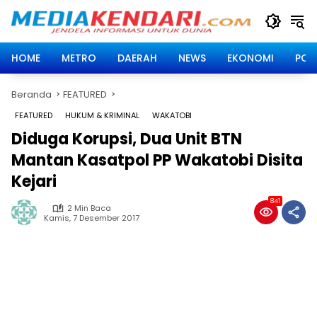
Langsung
ke
konten
HOME
METRO
DAERAH
NEWS
EKONOMI
POLI
Beranda
FEATURED
FEATURED
HUKUM & KRIMINAL
WAKATOBI
Diduga Korupsi, Dua Unit BTN
Mantan Kasatpol PP Wakatobi Disita
Kejari
841
2 Min Baca
Kamis, 7 Desember 2017