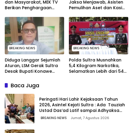
dan Masyarakat, MEK TV
Jaksa Menjawab, Asisten
Berikan Penghargaan
Pemulihan Aset dan Kasi
kepada Kapolda Sultra
Penkum Kejati Sultra
melalui Kabid Humas
Terima Penghargaan dari
Komisaris MEK TV
BREAKING NEWS
BREAKING NEWS
Diduga Langgar Sejumlah
Polda Sultra Musnahkan
Aturan, LSM Gerak Sultra
5,4 Kilogram Narkotika,
Desak Bupati Konawe
Selamatkan Lebih dari 54
Copot Jabatan Plt Lurah
Ribu Jiwa dari Ancaman
Toronipa
Penyalahgunaan
Baca Juga
Peringati Hari Lahir Kejaksaan Tahun
2026, Asintel Kejati Sultra : Ada Tauziah
Ustad Das’ad Latif sampai Adhyaksa
Run
BREAKING NEWS
Jumat, 7 Agustus 2026