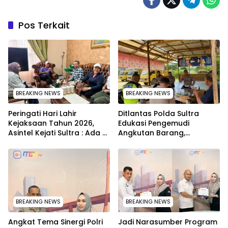
Pos Terkait
BREAKING NEWS
BREAKING NEWS
Peringati Hari Lahir
Ditlantas Polda Sultra
Kejaksaan Tahun 2026,
Edukasi Pengemudi
Asintel Kejati Sultra : Ada
Angkutan Barang,
Tauziah Ustad Das’ad Latif
Tekankan Kelaikan
sampai Adhyaksa Run
Kendaraan Demi
Keselamatan
BREAKING NEWS
BREAKING NEWS
Angkat Tema Sinergi Polri
Jadi Narasumber Program