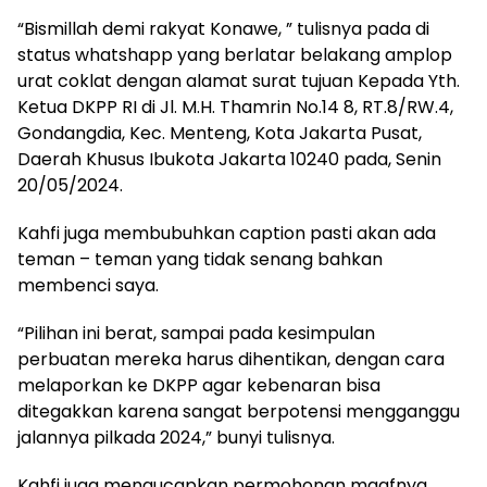
“Bismillah demi rakyat Konawe, ” tulisnya pada di
status whatshapp yang berlatar belakang amplop
urat coklat dengan alamat surat tujuan Kepada Yth.
Ketua DKPP RI di Jl. M.H. Thamrin No.14 8, RT.8/RW.4,
Gondangdia, Kec. Menteng, Kota Jakarta Pusat,
Daerah Khusus Ibukota Jakarta 10240 pada, Senin
20/05/2024.
Kahfi juga membubuhkan caption pasti akan ada
teman – teman yang tidak senang bahkan
membenci saya.
“Pilihan ini berat, sampai pada kesimpulan
perbuatan mereka harus dihentikan, dengan cara
melaporkan ke DKPP agar kebenaran bisa
ditegakkan karena sangat berpotensi mengganggu
jalannya pilkada 2024,” bunyi tulisnya.
Kahfi juga mengucapkan permohonan maafnya