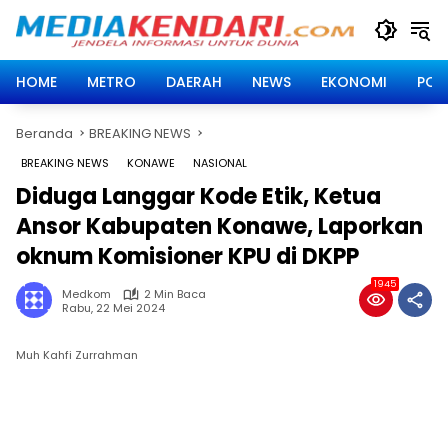
Langsung
ke
konten
HOME
METRO
DAERAH
NEWS
EKONOMI
POLI
Beranda
BREAKING NEWS
BREAKING NEWS
KONAWE
NASIONAL
Diduga Langgar Kode Etik, Ketua
Ansor Kabupaten Konawe, Laporkan
oknum Komisioner KPU di DKPP
1945
Medkom
2 Min Baca
Rabu, 22 Mei 2024
Muh Kahfi Zurrahman