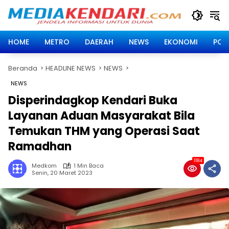
Langsung
ke
konten
HOME
METRO
DAERAH
NEWS
EKONOMI
POLI
Beranda
HEADLINE NEWS
NEWS
NEWS
Disperindagkop Kendari Buka
Layanan Aduan Masyarakat Bila
Temukan THM yang Operasi Saat
Ramadhan
1184
Medkom
1 Min Baca
Senin, 20 Maret 2023