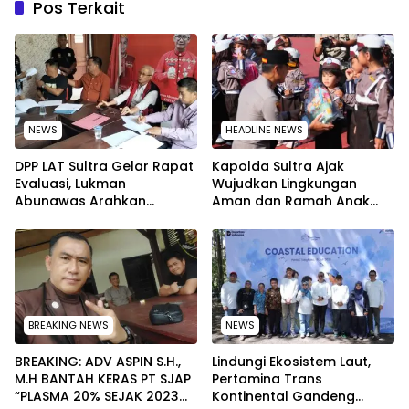
Pos Terkait
NEWS
HEADLINE NEWS
‎DPP LAT Sultra Gelar Rapat
Kapolda Sultra Ajak
Evaluasi, Lukman
Wujudkan Lingkungan
Abunawas Arahkan
Aman dan Ramah Anak
Pengurus Melakukan
pada Peringatan Hari Anak
Secara Rutin dan
Nasional 2026
Menyeluruh
BREAKING NEWS
NEWS
BREAKING: ADV ASPIN S.H.,
Lindungi Ekosistem Laut,
M.H BANTAH KERAS PT SJAP
Pertamina Trans
“PLASMA 20% SEJAK 2023
Kontinental Gandeng