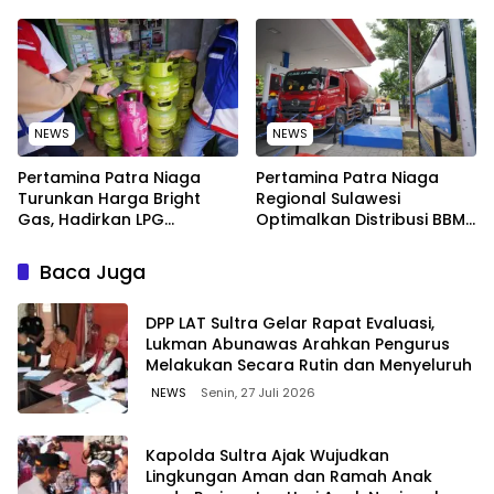
TIDAK PERNAH SAMPAI KE
Elemen Masyarakat Jaga
WARGA WAWOONE!
Kebersihan Pantai di
Bitung, Sulawesi
NEWS
NEWS
Pertamina Patra Niaga
Pertamina Patra Niaga
Turunkan Harga Bright
Regional Sulawesi
Gas, Hadirkan LPG
Optimalkan Distribusi BBM
Berkualitas dengan Harga
untuk Jaga Kelancaran
Lebih Kompetitif
Pasokan Energi di Seluruh
Baca Juga
Wilayah Sulawesi
‎DPP LAT Sultra Gelar Rapat Evaluasi,
Lukman Abunawas Arahkan Pengurus
Melakukan Secara Rutin dan Menyeluruh
NEWS
Senin, 27 Juli 2026
Kapolda Sultra Ajak Wujudkan
Lingkungan Aman dan Ramah Anak