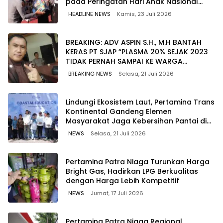
pada Peringatan Hari Anak Nasional
2026
HEADLINE NEWS
Kamis, 23 Juli 2026
BREAKING: ADV ASPIN S.H., M.H BANTAH
KERAS PT SJAP “PLASMA 20% SEJAK 2023
TIDAK PERNAH SAMPAI KE WARGA
WAWOONE!
BREAKING NEWS
Selasa, 21 Juli 2026
Lindungi Ekosistem Laut, Pertamina Trans
Kontinental Gandeng Elemen
Masyarakat Jaga Kebersihan Pantai di
Bitung, Sulawesi
NEWS
Selasa, 21 Juli 2026
Pertamina Patra Niaga Turunkan Harga
Bright Gas, Hadirkan LPG Berkualitas
dengan Harga Lebih Kompetitif
NEWS
Jumat, 17 Juli 2026
Pertamina Patra Niaga Regional