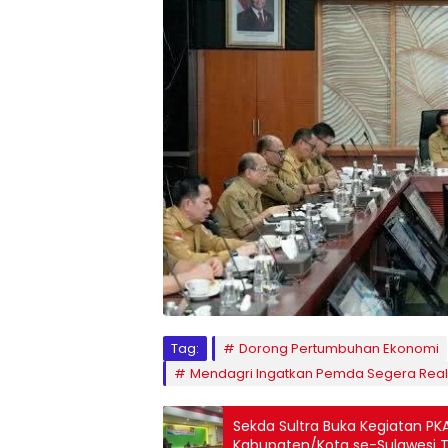
Tag:
Dorong Pertumbuhan Ekonomi
Mendagri Ingatkan Pemda Segera Real
Sekda Sultra Buka Kegiatan P
Kabupaten/Kota se-Sulawesi 