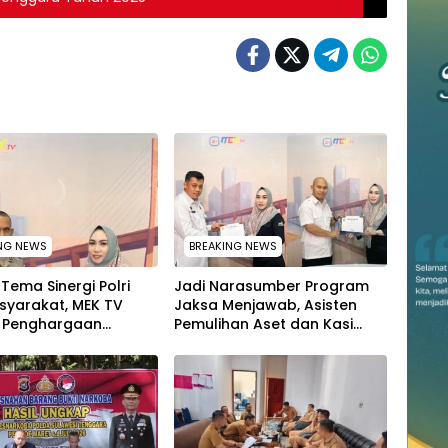
NG NEWS
BREAKING NEWS
Tema Sinergi Polri
Jadi Narasumber Program
syarakat, MEK TV
Jaksa Menjawab, Asisten
n Penghargaan
Pemulihan Aset dan Kasi
 Kapolda Sultra
Penkum Kejati Sultra Terima
i Kabid Humas
Penghargaan dari Komisaris
MEK TV