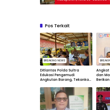
Pos Terkait
BREAKING NEWS
BREAKI
Ditlantas Polda Sultra
Angkat 
Edukasi Pengemudi
dan Ma
Angkutan Barang, Tekankan
Berika
Kelaikan Kendaraan Demi
kepada
Keselamatan
melalu