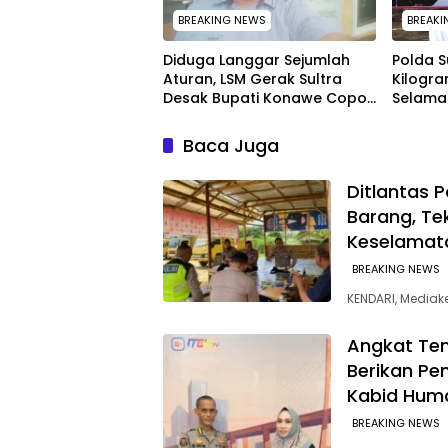
BREAKING NEWS
BREAKI
Diduga Langgar Sejumlah
Polda S
Aturan, LSM Gerak Sultra
Kilogra
Desak Bupati Konawe Copot
Selamat
Jabatan Plt Lurah Toronipa
Ribu J
Penyal
Baca Juga
Ditlantas 
Barang, Te
Keselamat
BREAKING NEWS
KENDARI, Mediake
Angkat Tem
Berikan Pe
Kabid Hum
BREAKING NEWS