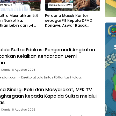
NG NEWS
BREAKING NEWS
ultra Musnahkan 5,4
Perdana Masuk Kantor
m Narkotika,
sebagai Plt Kepala DPMD
kan Lebih dari 54
Konawe, Aswar Rasak
iwa dari Ancaman
Tuntaskan Polemik 4 Kades
ahgunaan
yang Lulus PPPK
Polda Sultra Edukasi Pengemudi Angkutan
kankan Kelaikan Kendaraan Demi
an
Kamis, 6 Agustus 2026
ndari.com – Direktorat Lalu Lintas (Ditlantas) Polda…
a Sinergi Polri dan Masyarakat, MEK TV
nghargaan kepada Kapolda Sultra melalui
as
Kamis, 6 Agustus 2026