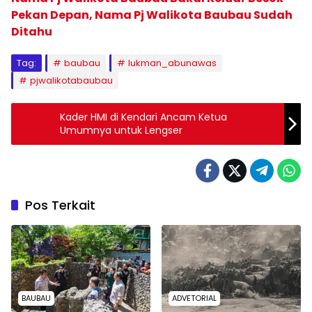
Pekan Depan, Nama Pj Walikota Baubau Sudah
Ditahu
Tag:
baubau
lukman_abunawas
pjwalikotabaubau
Kader HMI di Kendari Ancam Ketua
Umumnya untuk Lengser
Pos Terkait
BAUBAU
ADVETORIAL