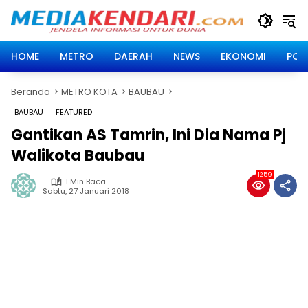
Langsung
ke
konten
HOME
METRO
DAERAH
NEWS
EKONOMI
POLI
Beranda
METRO KOTA
BAUBAU
BAUBAU
FEATURED
Gantikan AS Tamrin, Ini Dia Nama Pj
Walikota Baubau
1259
1 Min Baca
Sabtu, 27 Januari 2018