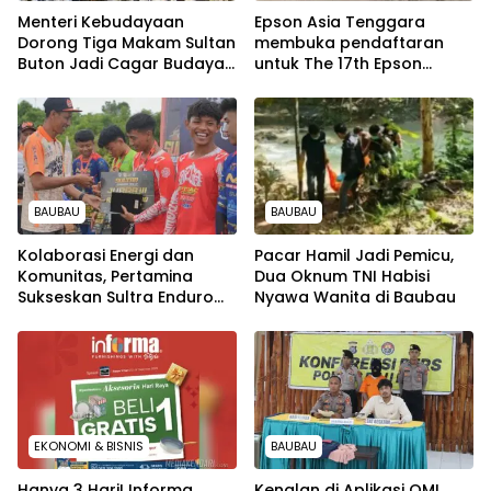
Menteri Kebudayaan
Epson Asia Tenggara
Dorong Tiga Makam Sultan
membuka pendaftaran
Buton Jadi Cagar Budaya
untuk The 17th Epson
Nasional
International Pano Awards
2026
BAUBAU
BAUBAU
Kolaborasi Energi dan
Pacar Hamil Jadi Pemicu,
Komunitas, Pertamina
Dua Oknum TNI Habisi
Sukseskan Sultra Enduro
Nyawa Wanita di Baubau
Rally 2026 di Baubau
EKONOMI & BISNIS
BAUBAU
Hanya 3 Hari! Informa
Kenalan di Aplikasi OMI,