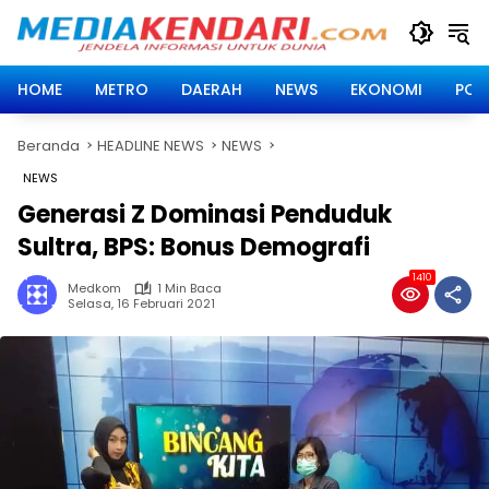
Langsung
ke
konten
HOME
METRO
DAERAH
NEWS
EKONOMI
POLI
Beranda
HEADLINE NEWS
NEWS
NEWS
Generasi Z Dominasi Penduduk
Sultra, BPS: Bonus Demografi
1410
Medkom
1 Min Baca
Selasa, 16 Februari 2021