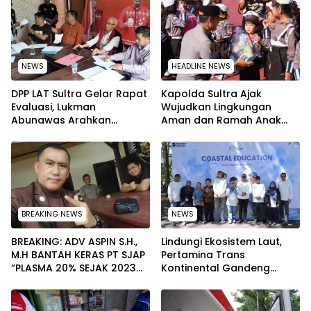
NEWS
HEADLINE NEWS
‎DPP LAT Sultra Gelar Rapat
Kapolda Sultra Ajak
Evaluasi, Lukman
Wujudkan Lingkungan
Abunawas Arahkan
Aman dan Ramah Anak
Pengurus Melakukan
pada Peringatan Hari Anak
Secara Rutin dan
Nasional 2026
Menyeluruh
BREAKING NEWS
NEWS
BREAKING: ADV ASPIN S.H.,
Lindungi Ekosistem Laut,
M.H BANTAH KERAS PT SJAP
Pertamina Trans
“PLASMA 20% SEJAK 2023
Kontinental Gandeng
TIDAK PERNAH SAMPAI KE
Elemen Masyarakat Jaga
WARGA WAWOONE!
Kebersihan Pantai di
Bitung, Sulawesi