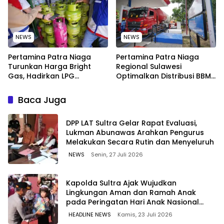
NEWS
NEWS
Pertamina Patra Niaga
Pertamina Patra Niaga
Turunkan Harga Bright
Regional Sulawesi
Gas, Hadirkan LPG
Optimalkan Distribusi BBM
Berkualitas dengan Harga
untuk Jaga Kelancaran
Lebih Kompetitif
Pasokan Energi di Seluruh
Baca Juga
Wilayah Sulawesi
‎DPP LAT Sultra Gelar Rapat Evaluasi,
Lukman Abunawas Arahkan Pengurus
Melakukan Secara Rutin dan Menyeluruh
NEWS
Senin, 27 Juli 2026
Kapolda Sultra Ajak Wujudkan
Lingkungan Aman dan Ramah Anak
pada Peringatan Hari Anak Nasional
2026
HEADLINE NEWS
Kamis, 23 Juli 2026