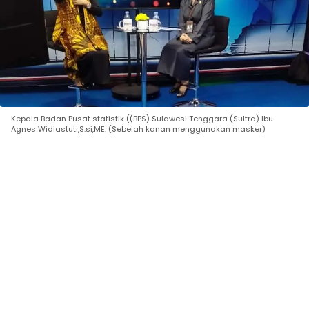
Kepala Badan Pusat statistik ((BPS) Sulawesi Tenggara (Sultra) Ibu
Agnes Widiastuti,S.si,ME. (Sebelah kanan menggunakan masker)