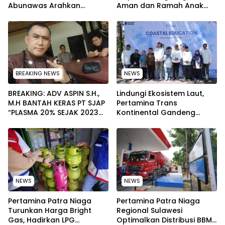
Abunawas Arahkan
Aman dan Ramah Anak
Pengurus Melakukan
pada Peringatan Hari Anak
Secara Rutin dan
Nasional 2026
Menyeluruh
BREAKING NEWS
NEWS
BREAKING: ADV ASPIN S.H.,
Lindungi Ekosistem Laut,
M.H BANTAH KERAS PT SJAP
Pertamina Trans
“PLASMA 20% SEJAK 2023
Kontinental Gandeng
TIDAK PERNAH SAMPAI KE
Elemen Masyarakat Jaga
WARGA WAWOONE!
Kebersihan Pantai di
Bitung, Sulawesi
NEWS
NEWS
Pertamina Patra Niaga
Pertamina Patra Niaga
Turunkan Harga Bright
Regional Sulawesi
Gas, Hadirkan LPG
Optimalkan Distribusi BBM