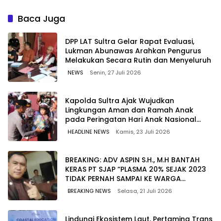
Berkualitas dengan Harga
untuk Jaga Kelancaran
Lebih Kompetitif
Pasokan Energi di Seluruh
Baca Juga
Wilayah Sulawesi
‎DPP LAT Sultra Gelar Rapat Evaluasi,
Lukman Abunawas Arahkan Pengurus
Melakukan Secara Rutin dan Menyeluruh
NEWS
Senin, 27 Juli 2026
Kapolda Sultra Ajak Wujudkan
Lingkungan Aman dan Ramah Anak
pada Peringatan Hari Anak Nasional
2026
HEADLINE NEWS
Kamis, 23 Juli 2026
BREAKING: ADV ASPIN S.H., M.H BANTAH
KERAS PT SJAP “PLASMA 20% SEJAK 2023
TIDAK PERNAH SAMPAI KE WARGA
WAWOONE!
BREAKING NEWS
Selasa, 21 Juli 2026
Lindungi Ekosistem Laut, Pertamina Trans