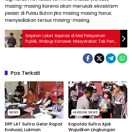
masing-masing karena akan merusak ekosistem
pesisir di Pulau Buton jika masing masing harus
menyediakan tersus masing-masing.
Siapkan Loket Aspirasi di Mal Pelayanan
Publik, Wabup Konawe: Masyarakat Tak Perlu
Lagi Demo
Pos Terkait
NEWS
HEADLINE NEWS
‎DPP LAT Sultra Gelar Rapat
Kapolda Sultra Ajak
Evaluasi, Lukman
Wujudkan Lingkungan