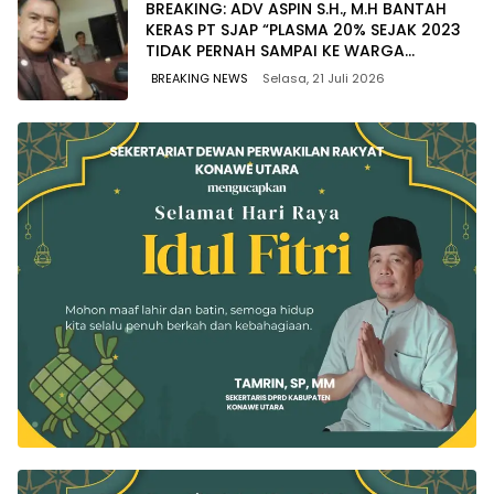
BREAKING: ADV ASPIN S.H., M.H BANTAH
KERAS PT SJAP “PLASMA 20% SEJAK 2023
TIDAK PERNAH SAMPAI KE WARGA
WAWOONE!
BREAKING NEWS
Selasa, 21 Juli 2026