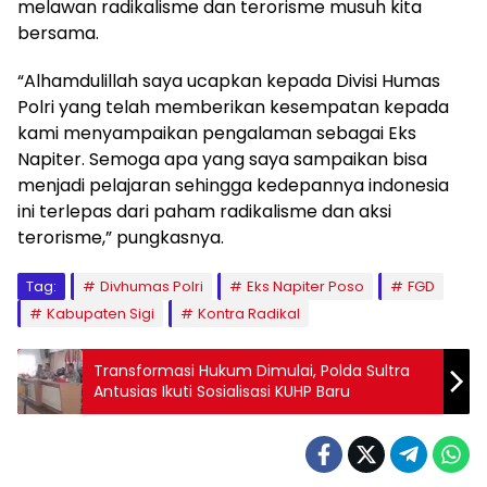
melawan radikalisme dan terorisme musuh kita
bersama.
“Alhamdulillah saya ucapkan kepada Divisi Humas
Polri yang telah memberikan kesempatan kepada
kami menyampaikan pengalaman sebagai Eks
Napiter. Semoga apa yang saya sampaikan bisa
menjadi pelajaran sehingga kedepannya indonesia
ini terlepas dari paham radikalisme dan aksi
terorisme,” pungkasnya.
Tag:
Divhumas Polri
Eks Napiter Poso
FGD
Kabupaten Sigi
Kontra Radikal
Transformasi Hukum Dimulai, Polda Sultra
Antusias Ikuti Sosialisasi KUHP Baru