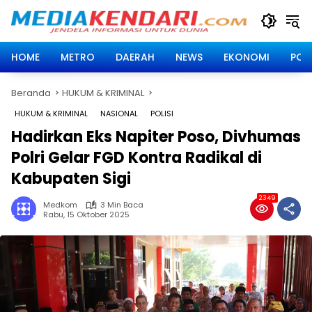
Langsung
ke
konten
HOME
METRO
DAERAH
NEWS
EKONOMI
POLI
Beranda
HUKUM & KRIMINAL
HUKUM & KRIMINAL
NASIONAL
POLISI
Hadirkan Eks Napiter Poso, Divhumas
Polri Gelar FGD Kontra Radikal di
Kabupaten Sigi
2349
Medkom
3 Min Baca
Rabu, 15 Oktober 2025