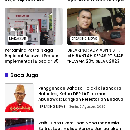
Raharjono
to Ship Kolonodale,
Perkuat Distribusi B50 di
Kawasan Timur Sulawesi
MAKASSAR
BREAKING NEWS
Pertamina Patra Niaga
BREAKING: ADV ASPIN S.H.,
Regional Sulawesi Perluas
M.H BANTAH KERAS PT SJAP
Implementasi Biosolar B50,
“PLASMA 20% SEJAK 2023
Kini Telah Tersalurkan di
TIDAK PERNAH SAMPAI KE
590 SPBU
WARGA WAWOONE!
Baca Juga
Penggunaan Bahasa Tolaki di Bandara
Haluoleo, Ketua DPP LAT Lukman
Abunawas: Langkah Pelestarian Budaya
BREAKING NEWS
Senin, 3 Agustus 2026
‎Raih Juara I Pemilihan Nona Indonesia
Sultra, Lagi, Maliqa Aurora Janiqa akan