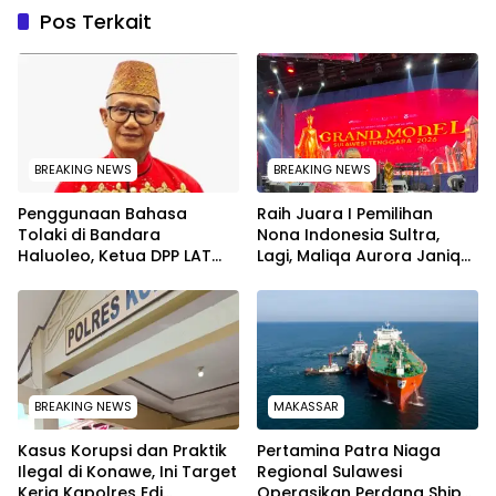
Pos Terkait
BREAKING NEWS
BREAKING NEWS
Penggunaan Bahasa
‎Raih Juara I Pemilihan
Tolaki di Bandara
Nona Indonesia Sultra,
Haluoleo, Ketua DPP LAT
Lagi, Maliqa Aurora Janiqa
Lukman Abunawas:
akan Wakili Sultra Ke
Langkah Pelestarian
Tingkat Nasional pada
Budaya
Pemilihan NONA Indonesia
BREAKING NEWS
MAKASSAR
Kasus Korupsi dan Praktik
Pertamina Patra Niaga
Ilegal di Konawe, Ini Target
Regional Sulawesi
Kerja Kapolres Edi
Operasikan Perdana Ship