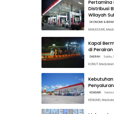
Pertamina 
Distribusi 
Wilayah Su
EKONOMI & BISNI
MAKASSAR, Media
Kapal Berm
di Peraira
DAERAH
Sabtu, 
KONUT.Mediakend
Kebutuhan 
Penyaluran
KENDARI
Selasa
KENDARI, Mediak