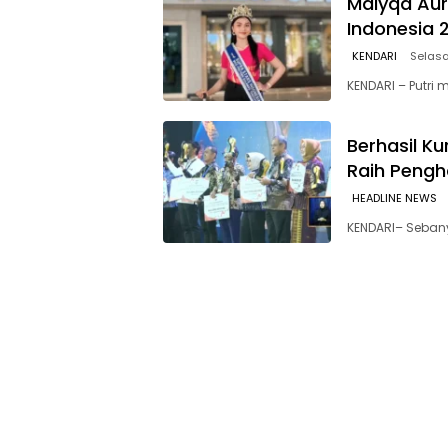
Malyqa Auro
Indonesia 
KENDARI
Selasa
KENDARI – Putri
Berhasil K
Raih Pengh
HEADLINE NEWS
KENDARI– Sebany