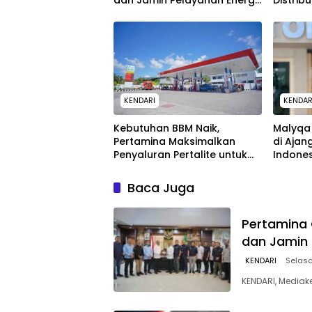
dan Jamin Pelayanan Energi
Distrib
untuk Masyarakat
dan Lan
Wilayah
KENDARI
KENDAR
Kebutuhan BBM Naik,
Malyqa 
Pertamina Maksimalkan
di Ajan
Penyaluran Pertalite untuk
Indone
Warga Kota Kendari
Baca Juga
Pertamina 
dan Jamin 
KENDARI
Selasa
KENDARI, Mediak