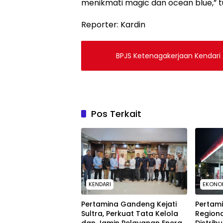
menikmati magic dan ocean blue,” t
Reporter: Kardin
BPJS Ketenagakerjaan Kendari A
Pos Terkait
KENDARI
EKONOM
Pertamina Gandeng Kejati
Pertami
Sultra, Perkuat Tata Kelola
Regiona