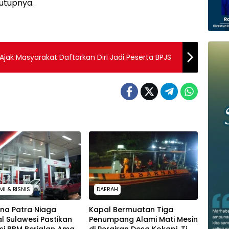
utupnya.
jak Masyarakat Daftarkan Diri Jadi Peserta BPJS
I & BISNIS
DAERAH
na Patra Niaga
Kapal Bermuatan Tiga
l Sulawesi Pastikan
Penumpang Alami Mati Mesin