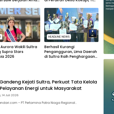
usi BBM Berjalan Aman
di Perairan Desa Kokapi, Tim
car di Seluruh
SAR Kendari Dikerahkan
 Sulawesi
I
HEADLINE NEWS
Aurora Wakili Sultra
Berhasil Kurangi
g Supra Stars
Pengangguran, Lima Daerah
sia 2026
di Sultra Raih Penghargaan
dari Kemendagri
Gandeng Kejati Sultra, Perkuat Tata Kelola
Pelayanan Energi untuk Masyarakat
, 14 Juli 2026
endari.com – PT Pertamina Patra Niaga Regional…