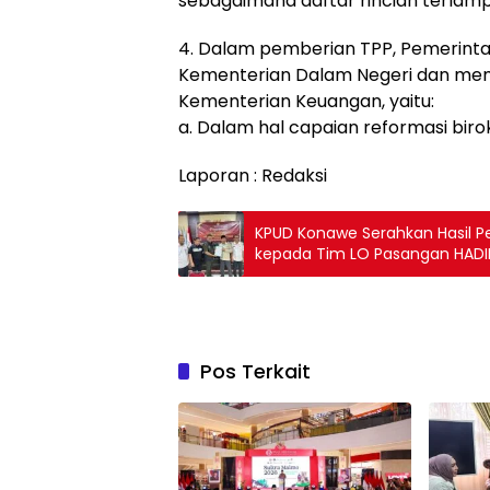
sebagaimana daftar rincian terlampi
4. Dalam pemberian TPP, Pemerinta
Kementerian Dalam Negeri dan me
Kementerian Keuangan, yaitu:
a. Dalam hal capaian reformasi biro
Laporan : Redaksi
KPUD Konawe Serahkan Hasil Pe
kepada Tim LO Pasangan HADI
Pos Terkait