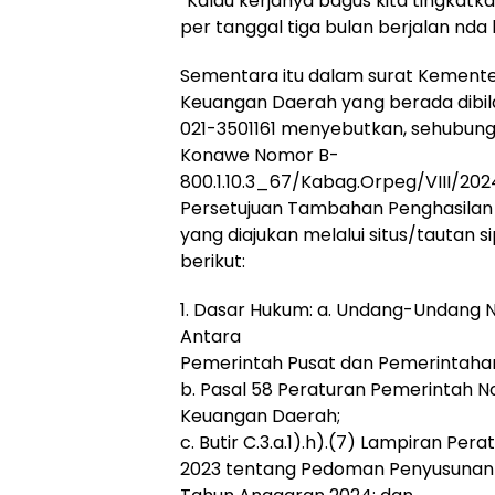
“Kalau kerjanya bagus kita tingkatk
per tanggal tiga bulan berjalan nda 
Sementara itu dalam surat Kemente
Keuangan Daerah yang berada dibila
021-3501161 menyebutkan, sehubung
Konawe Nomor B-
800.1.10.3_67/Kabag.Orpeg/VIII/20
Persetujuan Tambahan Penghasilan
yang diajukan melalui situs/tautan 
berikut:
1. Dasar Hukum: a. Undang-Undang
Antara
Pemerintah Pusat dan Pemerintaha
b. Pasal 58 Peraturan Pemerintah N
Keuangan Daerah;
c. Butir C.3.a.1).h).(7) Lampiran P
2023 tentang Pedoman Penyusunan