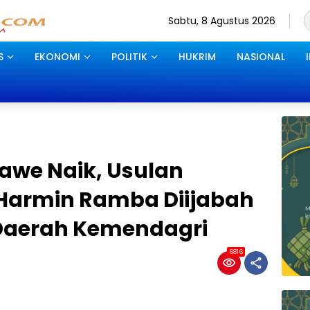
Sabtu, 8 Agustus 2026
S
EKONOMI
POLITIK
HUKRIM
NASIONAL
awe Naik, Usulan
 Harmin Ramba Diijabah
Daerah Kemendagri
6816