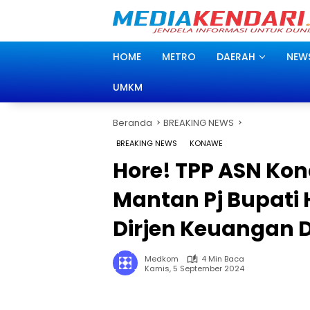
Langsung
ke
konten
HOME
METRO
DAERAH
NEW
UMKM
Beranda
BREAKING NEWS
BREAKING NEWS
KONAWE
Hore! TPP ASN Kon
Mantan Pj Bupati
Dirjen Keuangan 
Medkom
4 Min Baca
Kamis, 5 September 2024