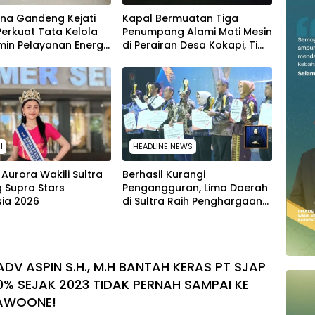
ina Gandeng Kejati
Kapal Bermuatan Tiga
 Perkuat Tata Kelola
Penumpang Alami Mati Mesin
in Pelayanan Energi
di Perairan Desa Kokapi, Tim
Masyarakat
SAR Kendari Dikerahkan
I
HEADLINE NEWS
Aurora Wakili Sultra
Berhasil Kurangi
g Supra Stars
Pengangguran, Lima Daerah
sia 2026
di Sultra Raih Penghargaan
dari Kemendagri
ADV ASPIN S.H., M.H BANTAH KERAS PT SJAP
0% SEJAK 2023 TIDAK PERNAH SAMPAI KE
AWOONE!