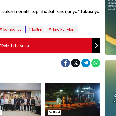
 salah memilih tapi lihatlah kinerjanya,” tukasnya.
kampanye
koltim
Tina Nur Alam
 PDAM Tirta Anoa
I
DAERAH