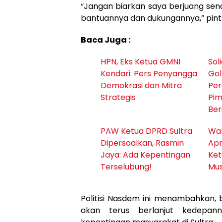
“Jangan biarkan saya berjuang send
bantuannya dan dukungannya,” pint
Baca Juga :
HPN, Eks Ketua GMNI
Sol
Kendari: Pers Penyangga
Go
Demokrasi dan Mitra
Per
Strategis
Pim
Ber
PAW Ketua DPRD Sultra
Wal
Dipersoalkan, Rasmin
Apr
Jaya: Ada Kepentingan
Ket
Terselubung!
Mus
Politisi Nasdem ini menambahkan,
akan terus berlanjut kedepan