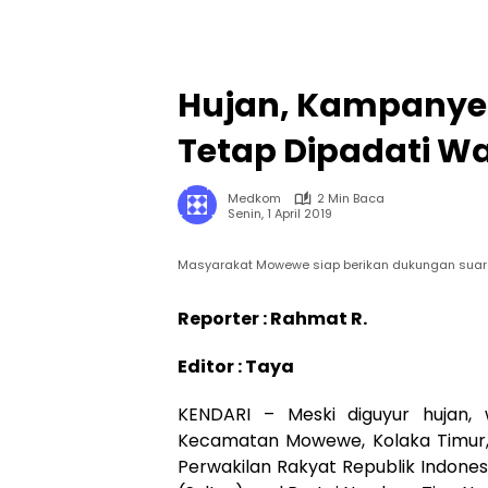
Hujan, Kampanye 
Tetap Dipadati W
Medkom
2 Min Baca
Senin, 1 April 2019
Masyarakat Mowewe siap berikan dukungan suara u
Reporter : Rahmat R.
Editor : Taya
KENDARI – Meski diguyur hujan,
Kecamatan Mowewe, Kolaka Timur,
Perwakilan Rakyat Republik Indone