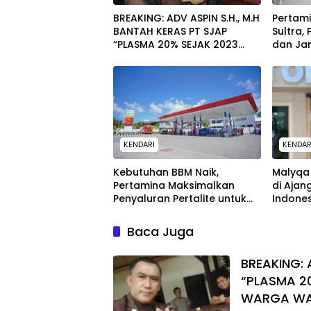
BREAKING: ADV ASPIN S.H., M.H
Pertam
BANTAH KERAS PT SJAP
Sultra,
“PLASMA 20% SEJAK 2023
dan Jam
TIDAK PERNAH SAMPAI KE
untuk 
WARGA WAWOONE!
KENDARI
KENDAR
Kebutuhan BBM Naik,
Malyqa 
Pertamina Maksimalkan
di Ajan
Penyaluran Pertalite untuk
Indone
Warga Kota Kendari
Baca Juga
BREAKING: 
“PLASMA 2
WARGA W