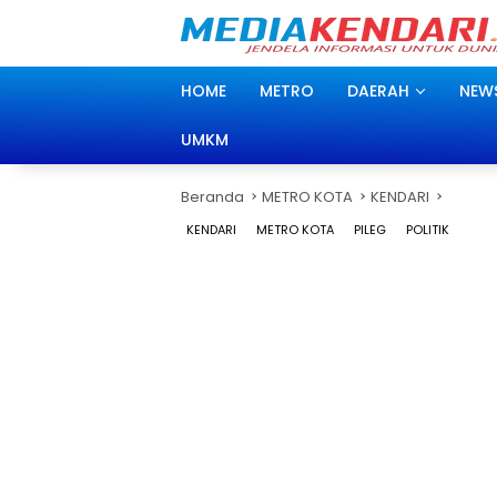
Langsung
ke
konten
HOME
METRO
DAERAH
NEW
UMKM
Beranda
METRO KOTA
KENDARI
KENDARI
METRO KOTA
PILEG
POLITIK