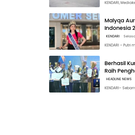
KENDARI, Mediak
Malyqa Auro
Indonesia 
KENDARI
Selasa
KENDARI – Putri
Berhasil K
Raih Pengh
HEADLINE NEWS
KENDARI– Sebany