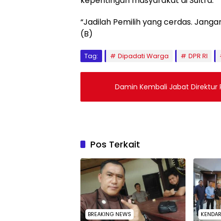
kepentingan masyarakat di Sultra.
“Jadilah Pemilih yang cerdas. Jangan
(B)
Tag:
Dipadati Warga
DPR RI
Damin Kembali Jabat Direktur
Pos Terkait
BREAKING NEWS
KENDAR