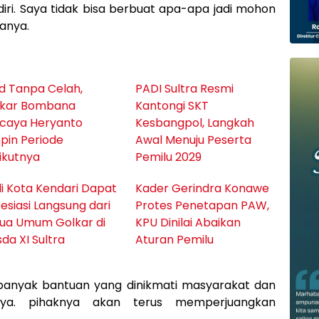
iri. Saya tidak bisa berbuat apa-apa jadi mohon
anya.
id Tanpa Celah,
PADI Sultra Resmi
lkar Bombana
Kantongi SKT
caya Heryanto
Kesbangpol, Langkah
pin Periode
Awal Menuju Peserta
ikutnya
Pemilu 2029
i Kota Kendari Dapat
Kader Gerindra Konawe
esiasi Langsung dari
Protes Penetapan PAW,
ua Umum Golkar di
KPU Dinilai Abaikan
da XI Sultra
Aturan Pemilu
 banyak bantuan yang dinikmati masyarakat dan
nya. pihaknya akan terus memperjuangkan