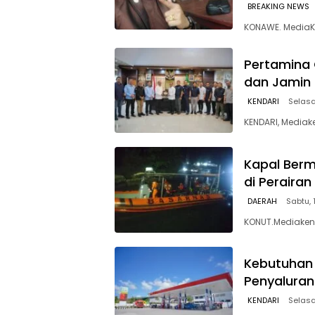
BREAKING NEWS
KONAWE. MediaK
Pertamina 
dan Jamin 
KENDARI
Selasa
KENDARI, Mediak
Kapal Berm
di Peraira
DAERAH
Sabtu, 
KONUT.Mediakend
Kebutuhan 
Penyaluran
KENDARI
Selasa