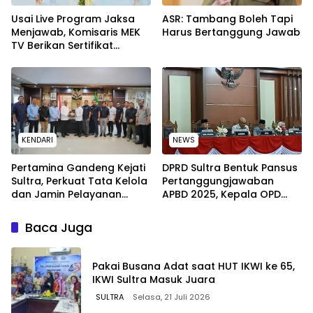
Usai Live Program Jaksa
ASR: Tambang Boleh Tapi
Menjawab, Komisaris MEK
Harus Bertanggung Jawab
TV Berikan Sertifikat
Penghargaan ke Jaksa
Kejari Muna
KENDARI
NEWS
Pertamina Gandeng Kejati
DPRD Sultra Bentuk Pansus
Sultra, Perkuat Tata Kelola
Pertanggungjawaban
dan Jamin Pelayanan
APBD 2025, Kepala OPD
Energi untuk Masyarakat
Wajib Hadir Tanpa
Diwakilkan
Baca Juga
Pakai Busana Adat saat HUT IKWI ke 65,
IKWI Sultra Masuk Juara
SULTRA
Selasa, 21 Juli 2026