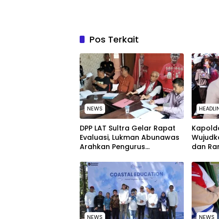
Pos Terkait
NEWS
HEADLI
‎DPP LAT Sultra Gelar Rapat
Kapolda
Evaluasi, Lukman Abunawas
Wujudk
Arahkan Pengurus
dan Ra
Melakukan Secara Rutin dan
Peringa
Menyeluruh
Nasion
NEWS
NEWS