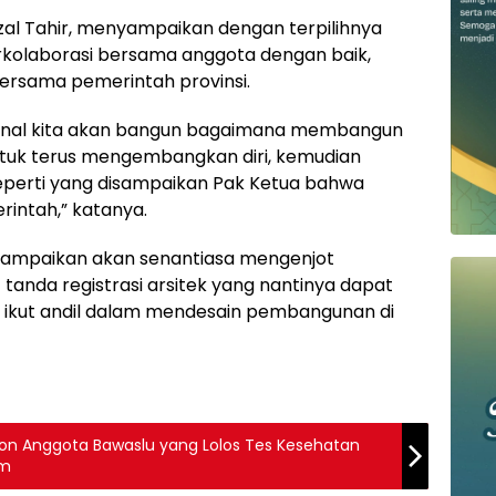
Arzal Tahir, menyampaikan dengan terpilihnya
rkolaborasi bersama anggota dengan baik,
ersama pemerintah provinsi.
nternal kita akan bangun bagaimana membangun
untuk terus mengembangkan diri, kemudian
eperti yang disampaikan Pak Ketua bahwa
intah,” katanya.
yampaikan akan senantiasa mengenjot
 tanda registrasi arsitek yang nantinya dapat
sa ikut andil dalam mendesain pembangunan di
n Anggota Bawaslu yang Lolos Tes Kesehatan
am