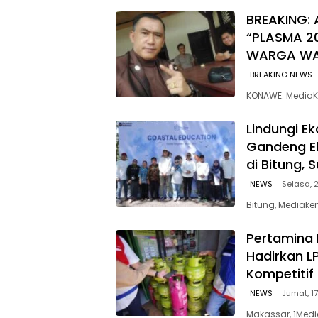
BREAKING: 
“PLASMA 2
WARGA W
BREAKING NEWS
KONAWE. MediaK
Lindungi E
Gandeng E
di Bitung, 
NEWS
Selasa, 2
Bitung, Mediaken
Pertamina 
Hadirkan L
Kompetitif
NEWS
Jumat, 17
Makassar, 1Medi