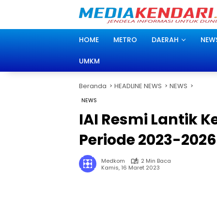
Langsung
ke
konten
HOME
METRO
DAERAH
NEW
UMKM
Beranda
HEADLINE NEWS
NEWS
NEWS
IAI Resmi Lantik 
Periode 2023-2026
Medkom
2 Min Baca
Kamis, 16 Maret 2023