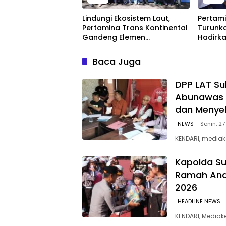
Lindungi Ekosistem Laut,
Pertami
Pertamina Trans Kontinental
Turunka
Gandeng Elemen
Hadirka
Masyarakat Jaga
dengan
Kebersihan Pantai di Bitung,
Kompeti
Baca Juga
Sulawesi
‎DPP LAT Su
Abunawas 
dan Menye
NEWS
Senin, 27
KENDARI, mediak
Kapolda Su
Ramah Anak
2026
HEADLINE NEWS
KENDARI, Media