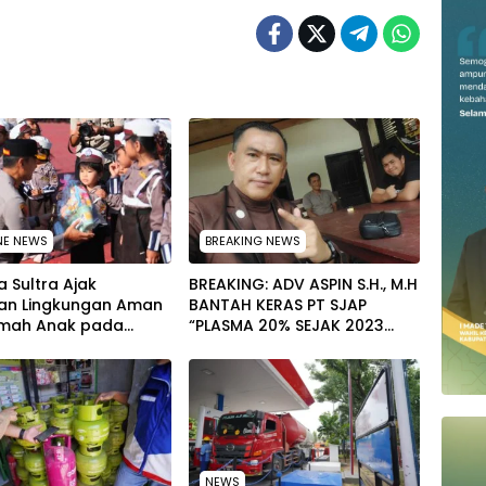
NE NEWS
BREAKING NEWS
 Sultra Ajak
BREAKING: ADV ASPIN S.H., M.H
an Lingkungan Aman
BANTAH KERAS PT SJAP
mah Anak pada
“PLASMA 20% SEJAK 2023
tan Hari Anak
TIDAK PERNAH SAMPAI KE
al 2026
WARGA WAWOONE!
NEWS