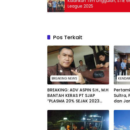
Kalahkan Tim Unggulan, STIE 66
League 2025
Pos Terkait
BREAKING NEWS
KENDAR
BREAKING: ADV ASPIN S.H., M.H
Pertam
BANTAH KERAS PT SJAP
Sultra,
“PLASMA 20% SEJAK 2023
dan Jam
TIDAK PERNAH SAMPAI KE
untuk 
WARGA WAWOONE!