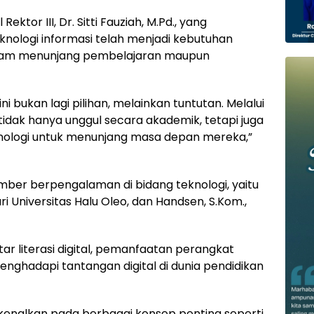
ektor III, Dr. Sitti Fauziah, M.Pd., yang
ologi informasi telah menjadi kebutuhan
alam menunjang pembelajaran maupun
i bukan lagi pilihan, melainkan tuntutan. Melalui
tidak hanya unggul secara akademik, tetapi juga
ologi untuk menunjang masa depan mereka,”
ber berpengalaman di bidang teknologi, yaitu
i Universitas Halu Oleo, dan Handsen, S.Kom.,
 literasi digital, pemanfaatan perangkat
menghadapi tantangan digital di dunia pendidikan
enalkan pada berbagai konsep penting seperti