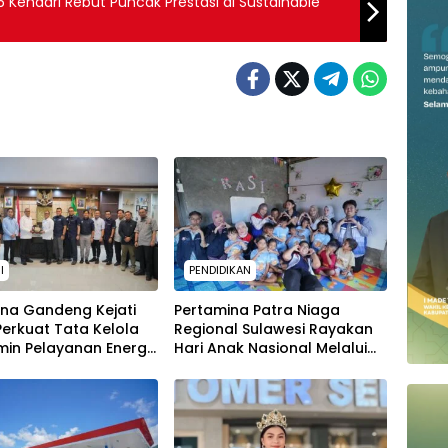
 Kendari Rebut Puncak Prestasi di Sustainable
I
PENDIDIKAN
ina Gandeng Kejati
Pertamina Patra Niaga
 Perkuat Tata Kelola
Regional Sulawesi Rayakan
in Pelayanan Energi
Hari Anak Nasional Melalui
Masyarakat
Rumah Anak Pesisir, Ruang
Tumbuh Generasi Penjaga
Pesisir