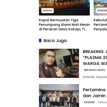
DAERAH
KENDAR
Kapal Bermuatan Tiga
Kebutu
Penumpang Alami Mati Mesin
Pertam
di Perairan Desa Kokapi, Tim
Penyalu
SAR Kendari Dikerahkan
Warga 
Baca Juga
BREAKING: 
“PLASMA 2
WARGA W
BREAKING NEWS
KONAWE. MediaK
Pertamina 
dan Jamin 
KENDARI
Selasa