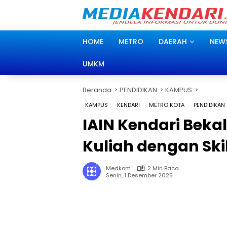
Langsung
ke
konten
HOME
METRO
DAERAH
NEW
UMKM
Beranda
PENDIDIKAN
KAMPUS
KAMPUS
KENDARI
METRO KOTA
PENDIDIKAN
IAIN Kendari Beka
Kuliah dengan Ski
Medkom
2 Min Baca
Senin, 1 Desember 2025