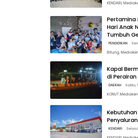
KENDARI, Mediak
Pertamina 
Hari Anak 
Tumbuh Gen
PENDIDIKAN
Sen
Bitung, Mediake
Kapal Berm
di Peraira
DAERAH
Sabtu, 
KONUT.Mediakend
Kebutuhan 
Penyaluran
KENDARI
Selasa
KENDARI, Mediak