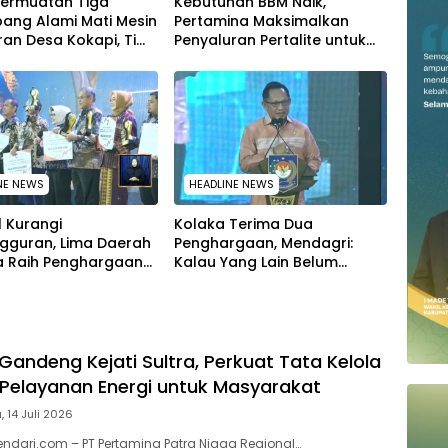
Bermuatan Tiga
Kebutuhan BBM Naik,
ang Alami Mati Mesin
Pertamina Maksimalkan
iran Desa Kokapi, Tim
Penyaluran Pertalite untuk
dari Dikerahkan
Warga Kota Kendari
NE NEWS
HEADLINE NEWS
l Kurangi
Kolaka Terima Dua
gguran, Lima Daerah
Penghargaan, Mendagri:
ra Raih Penghargaan
Kalau Yang Lain Belum
emendagri
Dapat Saya Minta Maaf
Gandeng Kejati Sultra, Perkuat Tata Kelola
Pelayanan Energi untuk Masyarakat
, 14 Juli 2026
endari.com – PT Pertamina Patra Niaga Regional…