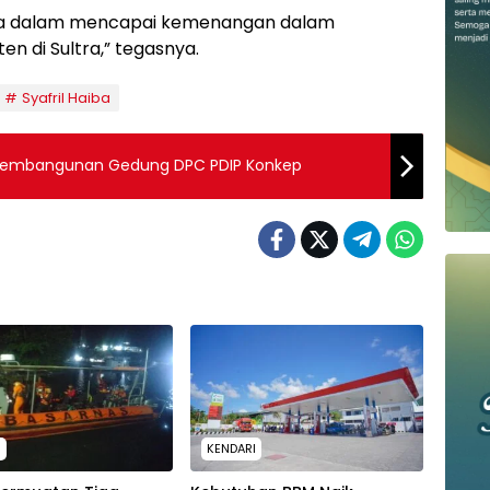
ama dalam mencapai kemenangan dalam
n di Sultra,” tegasnya.
Syafril Haiba
Pembangunan Gedung DPC PDIP Konkep
H
KENDARI