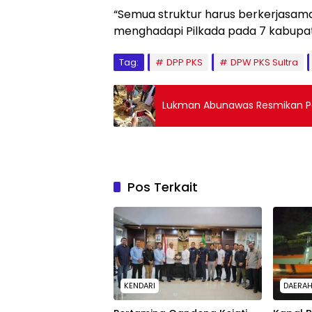
“Semua struktur harus berkerjas
menghadapi Pilkada pada 7 kabupate
Tag:
DPP PKS
DPW PKS Sultra
Lukman Abunawas Resmikan 
Pos Terkait
KENDARI
DAERA