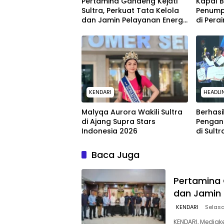
Pertamina Gandeng Kejati
Kapal 
Sultra, Perkuat Tata Kelola
Penump
dan Jamin Pelayanan Energi
di Pera
untuk Masyarakat
SAR Ken
KENDARI
HEADLI
Malyqa Aurora Wakili Sultra
Berhasi
di Ajang Supra Stars
Pengan
Indonesia 2026
di Sult
dari K
Baca Juga
Pertamina 
dan Jamin 
KENDARI
Selasa
KENDARI, Mediak