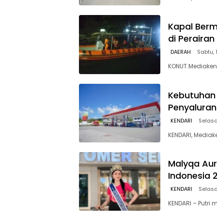
Kapal Berm
di Peraira
DAERAH
Sabtu, 
KONUT.Mediakend
Kebutuhan 
Penyaluran
KENDARI
Selasa
KENDARI, Mediak
Malyqa Auro
Indonesia 
KENDARI
Selasa
KENDARI – Putri