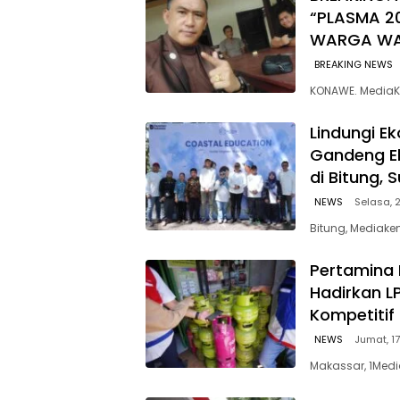
“PLASMA 2
WARGA W
BREAKING NEWS
KONAWE. MediaK
Lindungi E
Gandeng E
di Bitung, 
NEWS
Selasa, 2
Bitung, Mediaken
Pertamina 
Hadirkan L
Kompetitif
NEWS
Jumat, 17
Makassar, 1Medi