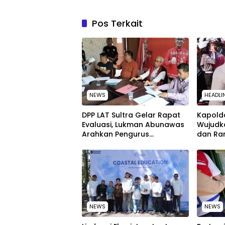
Pos Terkait
NEWS
HEADLI
‎DPP LAT Sultra Gelar Rapat
Kapolda
Evaluasi, Lukman Abunawas
Wujudk
Arahkan Pengurus
dan Ra
Melakukan Secara Rutin dan
Peringa
Menyeluruh
Nasion
NEWS
NEWS