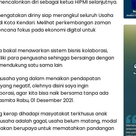
mencalonkan diri sebagai ketua HIPMI selanjutnya.
engatakan diriny siap merangkul seluruh Usaha
di Kota Kendari. Melihat perkembangan zaman
ncana fokus pada ekonomi digital untuk
inya bakal menawarkan sistem bisnis kolaborasi,
liki para pengusaha sehingga bersainga dengan
mendukung satu sama lain.
engusaha yang dalam menaikan pendapatan
g negatif, olehnya disini saya ingin
orasi, agar kita bisa naik bersama tanpa ada
asmita Rabu, 01 Desember 2021.
ng kerap dihadapi masyatakat terkhusus anak
 usaha adalah gagal, usaha belum matang, modal
 ia akan berupaya untuk mematahkan pandangan