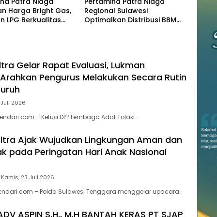
na Patra Niaga
Pertamina Patra Niaga
n Harga Bright Gas,
Regional Sulawesi
n LPG Berkualitas
Optimalkan Distribusi BBM
 Harga Lebih
untuk Jaga Kelancaran
tif
Pasokan Energi di Seluruh
Wilayah Sulawesi
ltra Gelar Rapat Evaluasi, Lukman
Arahkan Pengurus Melakukan Secara Rutin
luruh
 Juli 2026
endari.com – Ketua DPP Lembaga Adat Tolaki…
ltra Ajak Wujudkan Lingkungan Aman dan
 pada Peringatan Hari Anak Nasional
Kamis, 23 Juli 2026
kendari.com – Polda Sulawesi Tenggara menggelar upacara…
ADV ASPIN S.H., M.H BANTAH KERAS PT SJAP