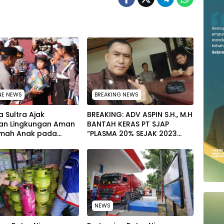
NE NEWS
BREAKING NEWS
 Sultra Ajak
BREAKING: ADV ASPIN S.H., M.H
an Lingkungan Aman
BANTAH KERAS PT SJAP
mah Anak pada
“PLASMA 20% SEJAK 2023
tan Hari Anak
TIDAK PERNAH SAMPAI KE
al 2026
WARGA WAWOONE!
NEWS