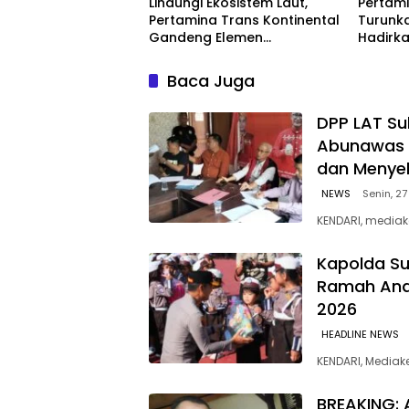
Lindungi Ekosistem Laut,
Pertami
Pertamina Trans Kontinental
Turunka
Gandeng Elemen
Hadirka
Masyarakat Jaga
dengan
Kebersihan Pantai di Bitung,
Kompeti
Baca Juga
Sulawesi
‎DPP LAT Su
Abunawas 
dan Menye
NEWS
Senin, 27
KENDARI, mediak
Kapolda Su
Ramah Anak
2026
HEADLINE NEWS
KENDARI, Media
BREAKING: 