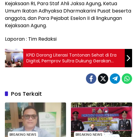
Kejaksaan RI, Para Staf Ahli Jaksa Agung, Ketua
Umum Ikatan Adhyaksa Dharmakarini Pusat beserta
anggota, dan Para Pejabat Eselon II di lingkungan
Kejaksaan Agung.
‎Laporan : Tim Redaksi
KPID Dorong Literasi Tontonan Sehat di Era
Digital, Pemprov Sultra Dukung Gerakan
Nasional Budaya Sensor Mandiri
Pos Terkait
BREAKING NEWS
BREAKING NEWS