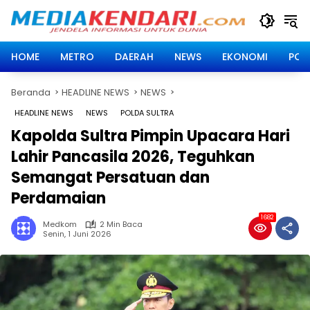
Langsung
ke
konten
HOME
METRO
DAERAH
NEWS
EKONOMI
POLI
Beranda
HEADLINE NEWS
NEWS
HEADLINE NEWS
NEWS
POLDA SULTRA
Kapolda Sultra Pimpin Upacara Hari
Lahir Pancasila 2026, Teguhkan
Semangat Persatuan dan
Perdamaian
1682
Medkom
2 Min Baca
Senin, 1 Juni 2026