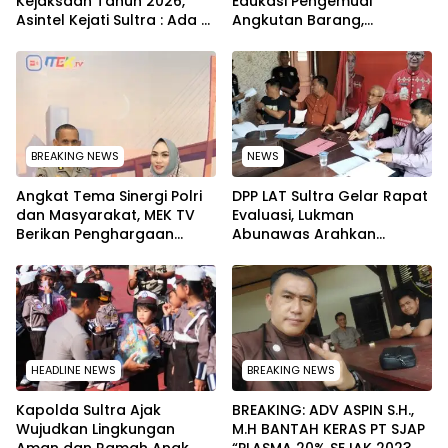
Kejaksaan Tahun 2026,
Edukasi Pengemudi
Asintel Kejati Sultra : Ada
Angkutan Barang,
Tauziah Ustad Das’ad Latif
Tekankan Kelaikan
sampai Adhyaksa Run
Kendaraan Demi
Keselamatan
BREAKING NEWS
NEWS
Angkat Tema Sinergi Polri
‎DPP LAT Sultra Gelar Rapat
dan Masyarakat, MEK TV
Evaluasi, Lukman
Berikan Penghargaan
Abunawas Arahkan
kepada Kapolda Sultra
Pengurus Melakukan
melalui Kabid Humas
Secara Rutin dan
Menyeluruh
HEADLINE NEWS
BREAKING NEWS
Kapolda Sultra Ajak
BREAKING: ADV ASPIN S.H.,
Wujudkan Lingkungan
M.H BANTAH KERAS PT SJAP
Aman dan Ramah Anak
“PLASMA 20% SEJAK 2023