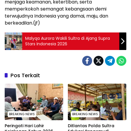
menjaga keamanan, ketertiban, serta
memperkokoh semangat kebangsaan demi
terwujudnya Indonesia yang damai, maju, dan
berkeadilan.(jf)
Malyqa Aurora Wakili Sultra di Ajang Supra
Stars Indonesia 2026
Pos Terkait
BREAKING NEWS
BREAKING NEWS
Peringati Hari Lahir
Ditlantas Polda Sultra