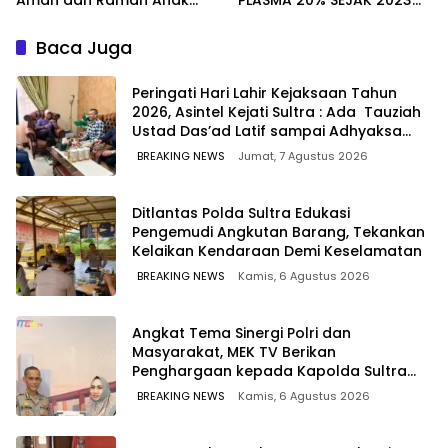
pada Peringatan Hari Anak
TIDAK PERNAH SAMPAI KE
Nasional 2026
WARGA WAWOONE!
Baca Juga
Peringati Hari Lahir Kejaksaan Tahun
2026, Asintel Kejati Sultra : Ada Tauziah
Ustad Das’ad Latif sampai Adhyaksa
Run
BREAKING NEWS
Jumat, 7 Agustus 2026
Ditlantas Polda Sultra Edukasi
Pengemudi Angkutan Barang, Tekankan
Kelaikan Kendaraan Demi Keselamatan
BREAKING NEWS
Kamis, 6 Agustus 2026
Angkat Tema Sinergi Polri dan
Masyarakat, MEK TV Berikan
Penghargaan kepada Kapolda Sultra
melalui Kabid Humas
BREAKING NEWS
Kamis, 6 Agustus 2026