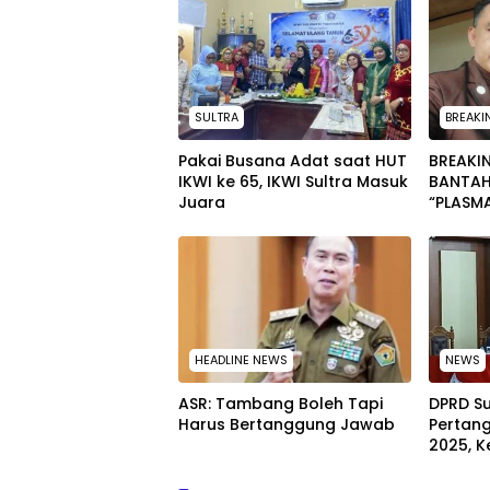
SULTRA
BREAKI
Pakai Busana Adat saat HUT
BREAKIN
IKWI ke 65, IKWI Sultra Masuk
BANTAH
Juara
“PLASM
TIDAK 
WARGA
HEADLINE NEWS
NEWS
ASR: Tambang Boleh Tapi
DPRD Su
Harus Bertanggung Jawab
Pertan
2025, K
Hadir T