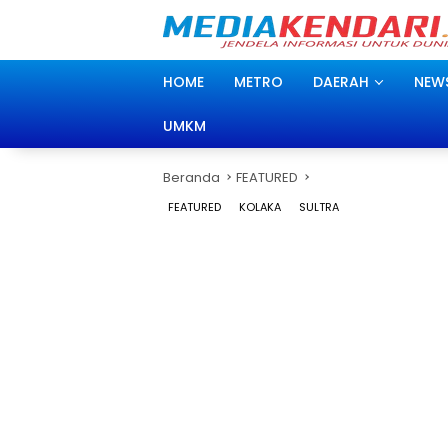
Langsung
ke
konten
HOME
METRO
DAERAH
NEW
UMKM
Beranda
FEATURED
FEATURED
KOLAKA
SULTRA