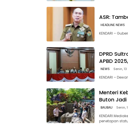
ASR: Tamb
HEADLINE NEWS
KENDARI – Guber
DPRD Sultr
APBD 2025,
NEWS
Senin, 13
KENDARI – Dewan
Menteri K
Buton Jadi
BAUBAU
Senin, 
KENDARI.Mediak
penetapan stat