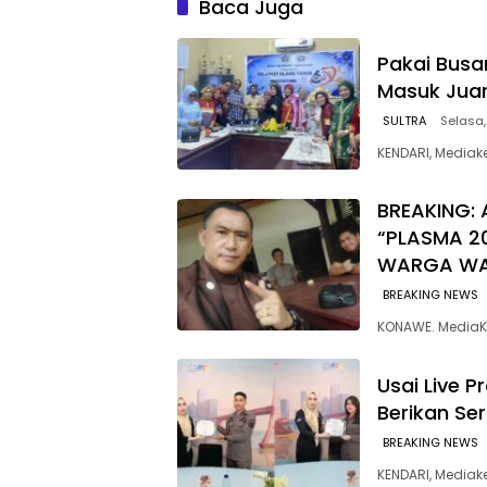
Baca Juga
Pakai Busan
Masuk Jua
SULTRA
Selasa,
KENDARI, Mediak
BREAKING: 
“PLASMA 2
WARGA W
BREAKING NEWS
KONAWE. MediaK
Usai Live 
Berikan Se
BREAKING NEWS
‎KENDARI, Media