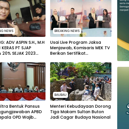
NG NEWS
BREAKING NEWS
G: ADV ASPIN S.H., M.H
Usai Live Program Jaksa
 KERAS PT SJAP
Menjawab, Komisaris MEK TV
A 20% SEJAK 2023
Berikan Sertifikat
PERNAH SAMPAI KE
Penghargaan ke Jaksa Kejari
 WAWOONE!
Muna
BAUBAU
ltra Bentuk Pansus
Menteri Kebudayaan Dorong
ggungjawaban APBD
Tiga Makam Sultan Buton
epala OPD Wajib
Jadi Cagar Budaya Nasional
anpa Diwakilkan