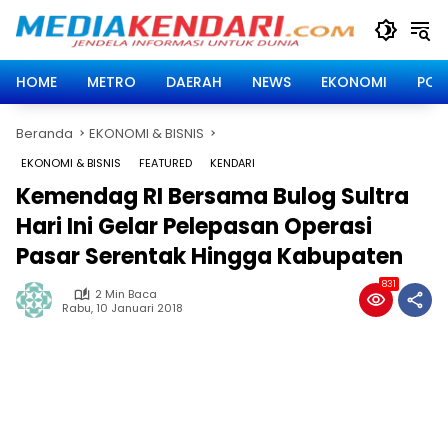
Langsung
ke
konten
HOME
METRO
DAERAH
NEWS
EKONOMI
POLI
Beranda
EKONOMI & BISNIS
EKONOMI & BISNIS
FEATURED
KENDARI
Kemendag RI Bersama Bulog Sultra
Hari Ini Gelar Pelepasan Operasi
Pasar Serentak Hingga Kabupaten
831
2 Min Baca
Rabu, 10 Januari 2018