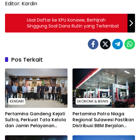
Editor: Kardin
Usai Daftar ke KPU Konawe, Berhijrah
Singgung Soal Dana Rutin yang Terlambat
Pos Terkait
KENDARI
EKONOMI & BISNIS
Pertamina Gandeng Kejati
Pertamina Patra Niaga
Sultra, Perkuat Tata Kelola
Regional Sulawesi Pastikan
dan Jamin Pelayanan
Distribusi BBM Berjalan
Energi untuk Masyarakat
Aman dan Lancar di
Seluruh Wilayah Sulawesi