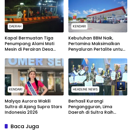
DAERAH
KENDARI
Kapal Bermuatan Tiga
Kebutuhan BBM Naik,
Penumpang Alami Mati
Pertamina Maksimalkan
Mesin di Perairan Desa
Penyaluran Pertalite untuk
Kokapi, Tim SAR Kendari
Warga Kota Kendari
Dikerahkan
KENDARI
HEADLINE NEWS
Malyqa Aurora Wakili
Berhasil Kurangi
Sultra di Ajang Supra Stars
Pengangguran, Lima
Indonesia 2026
Daerah di Sultra Raih
Penghargaan dari
Kemendagri
Baca Juga