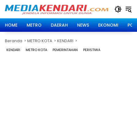
Langsung
ke
konten
HOME
METRO
DAERAH
NEWS
EKONOMI
POLI
Beranda
METRO KOTA
KENDARI
KENDARI
METRO KOTA
PEMERINTAHAN
PERISTIWA