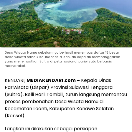
Desa Wisata Namu sebelumnya berhasil menembus daftar 15 besar
desa wisata terbaik se-Indonesia, sebuah capaian membanggakan
yang menempatkan Sultra di peta nasional pariwisata berbasis
masyarakat.
KENDARI,
MEDIAKENDARI.com –
Kepala Dinas
Pariwisata (Dispar) Provinsi Sulawesi Tenggara
(Sultra), Belli Harli Tombili, turun langsung memantau
proses pembenahan Desa Wisata Namu di
Kecamatan Laonti, Kabupaten Konawe Selatan
(Konsel).
Langkah ini dilakukan sebagai persiapan