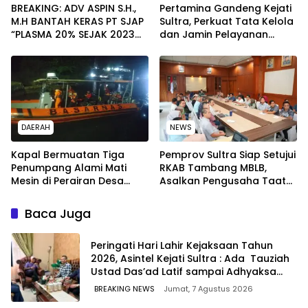
BREAKING: ADV ASPIN S.H.,
Pertamina Gandeng Kejati
M.H BANTAH KERAS PT SJAP
Sultra, Perkuat Tata Kelola
“PLASMA 20% SEJAK 2023
dan Jamin Pelayanan
TIDAK PERNAH SAMPAI KE
Energi untuk Masyarakat
WARGA WAWOONE!
DAERAH
NEWS
Kapal Bermuatan Tiga
Pemprov Sultra Siap Setujui
Penumpang Alami Mati
RKAB Tambang MBLB,
Mesin di Perairan Desa
Asalkan Pengusaha Taat
Kokapi, Tim SAR Kendari
Aturan Reklamasi
Dikerahkan
Baca Juga
Peringati Hari Lahir Kejaksaan Tahun
2026, Asintel Kejati Sultra : Ada Tauziah
Ustad Das’ad Latif sampai Adhyaksa
Run
BREAKING NEWS
Jumat, 7 Agustus 2026