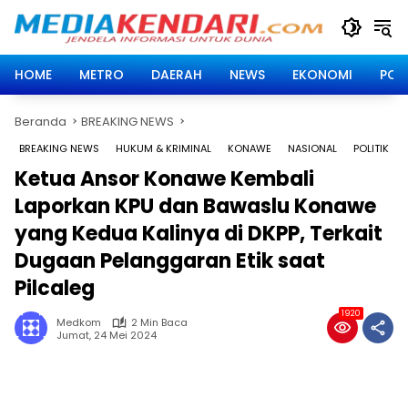
Langsung
ke
konten
HOME
METRO
DAERAH
NEWS
EKONOMI
POLI
Beranda
BREAKING NEWS
BREAKING NEWS
HUKUM & KRIMINAL
KONAWE
NASIONAL
POLITIK
Ketua Ansor Konawe Kembali
Laporkan KPU dan Bawaslu Konawe
yang Kedua Kalinya di DKPP, Terkait
Dugaan Pelanggaran Etik saat
Pilcaleg
1920
Medkom
2 Min Baca
Jumat, 24 Mei 2024