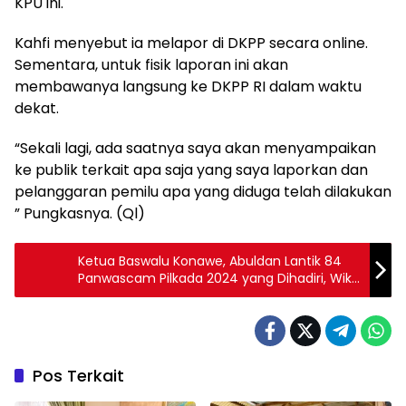
KPU ini.
Kahfi menyebut ia melapor di DKPP secara online.
Sementara, untuk fisik laporan ini akan
membawanya langsung ke DKPP RI dalam waktu
dekat.
“Sekali lagi, ada saatnya saya akan menyampaikan
ke publik terkait apa saja yang saya laporkan dan
pelanggaran pemilu apa yang diduga telah dilakukan
” Pungkasnya. (Ql)
Ketua Baswalu Konawe, Abuldan Lantik 84
Panwascam Pilkada 2024 yang Dihadiri, Wike
Ketua KPU, Komisioner Bawaslu Sandra Asbar
dan Restu Tebara. Uniknya Restu Telihat
Murung
Pos Terkait