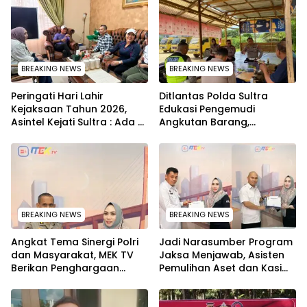
BREAKING NEWS
BREAKING NEWS
Peringati Hari Lahir
Ditlantas Polda Sultra
Kejaksaan Tahun 2026,
Edukasi Pengemudi
Asintel Kejati Sultra : Ada
Angkutan Barang,
Tauziah Ustad Das’ad Latif
Tekankan Kelaikan
sampai Adhyaksa Run
Kendaraan Demi
Keselamatan
BREAKING NEWS
BREAKING NEWS
Angkat Tema Sinergi Polri
Jadi Narasumber Program
dan Masyarakat, MEK TV
Jaksa Menjawab, Asisten
Berikan Penghargaan
Pemulihan Aset dan Kasi
kepada Kapolda Sultra
Penkum Kejati Sultra
melalui Kabid Humas
Terima Penghargaan dari