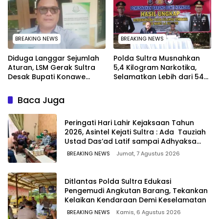
Komisaris MEK TV
BREAKING NEWS
BREAKING NEWS
Diduga Langgar Sejumlah
Polda Sultra Musnahkan
Aturan, LSM Gerak Sultra
5,4 Kilogram Narkotika,
Desak Bupati Konawe
Selamatkan Lebih dari 54
Copot Jabatan Plt Lurah
Ribu Jiwa dari Ancaman
Toronipa
Penyalahgunaan
Baca Juga
Peringati Hari Lahir Kejaksaan Tahun
2026, Asintel Kejati Sultra : Ada Tauziah
Ustad Das’ad Latif sampai Adhyaksa
Run
BREAKING NEWS
Jumat, 7 Agustus 2026
Ditlantas Polda Sultra Edukasi
Pengemudi Angkutan Barang, Tekankan
Kelaikan Kendaraan Demi Keselamatan
BREAKING NEWS
Kamis, 6 Agustus 2026