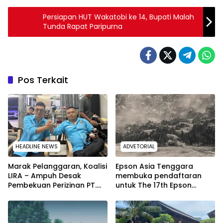
Persiapan HUT Wakatobi ke 14, Bupati Malah
Tunda Rapat Paripurna
Pos Terkait
HEADLINE NEWS
ADVETORIAL
Marak Pelanggaran, Koalisi
Epson Asia Tenggara
LIRA – Ampuh Desak
membuka pendaftaran
Pembekuan Perizinan PT.
untuk The 17th Epson
WIN di Konawe Selatan.
International Pano Awards
2026