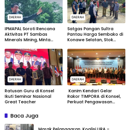
DAERAH
DAERAH
IPMAPAL Soroti Rencana
Satgas Pangan Sultra
Aktivitas PT Sambas
Pantau Harga Sembako di
Minerals Mining, Minta
Konawe Selatan, Stok
Kejelasan Sebelum
Dipastikan Aman
Beroperasi
DAERAH
DAERAH
Ratusan Guru di Konsel
Kanim Kendari Gelar
Ikuti Seminar Nasional
Rakor TIMPORA di Konsel,
Great Teacher
Perkuat Pengawasan
Orang Asing
Baca Juga
Marak Pelanggaran, Koalisi LIRA –