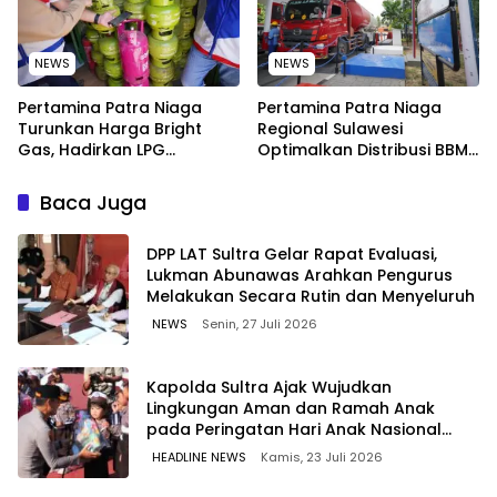
NEWS
NEWS
Pertamina Patra Niaga
Pertamina Patra Niaga
Turunkan Harga Bright
Regional Sulawesi
Gas, Hadirkan LPG
Optimalkan Distribusi BBM
Berkualitas dengan Harga
untuk Jaga Kelancaran
Lebih Kompetitif
Pasokan Energi di Seluruh
Baca Juga
Wilayah Sulawesi
‎DPP LAT Sultra Gelar Rapat Evaluasi,
Lukman Abunawas Arahkan Pengurus
Melakukan Secara Rutin dan Menyeluruh
NEWS
Senin, 27 Juli 2026
Kapolda Sultra Ajak Wujudkan
Lingkungan Aman dan Ramah Anak
pada Peringatan Hari Anak Nasional
2026
HEADLINE NEWS
Kamis, 23 Juli 2026