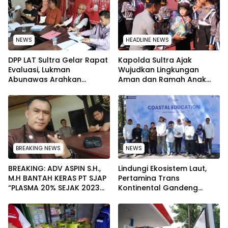
NEWS
HEADLINE NEWS
‎DPP LAT Sultra Gelar Rapat
Kapolda Sultra Ajak
Evaluasi, Lukman
Wujudkan Lingkungan
Abunawas Arahkan
Aman dan Ramah Anak
Pengurus Melakukan
pada Peringatan Hari Anak
Secara Rutin dan
Nasional 2026
Menyeluruh
BREAKING NEWS
NEWS
BREAKING: ADV ASPIN S.H.,
Lindungi Ekosistem Laut,
M.H BANTAH KERAS PT SJAP
Pertamina Trans
“PLASMA 20% SEJAK 2023
Kontinental Gandeng
TIDAK PERNAH SAMPAI KE
Elemen Masyarakat Jaga
WARGA WAWOONE!
Kebersihan Pantai di
Bitung, Sulawesi