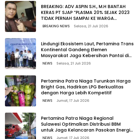
BREAKING: ADV ASPIN S.H., M.H BANTAH
KERAS PT SJAP “PLASMA 20% SEJAK 2023
TIDAK PERNAH SAMPAI KE WARGA
WAWOONE!
BREAKING NEWS
Selasa, 21 Juli 2026
Lindungi Ekosistem Laut, Pertamina Trans
Kontinental Gandeng Elemen
Masyarakat Jaga Kebersihan Pantai di
Bitung, Sulawesi
NEWS
Selasa, 21 Juli 2026
Pertamina Patra Niaga Turunkan Harga
Bright Gas, Hadirkan LPG Berkualitas
dengan Harga Lebih Kompetitif
NEWS
Jumat, 17 Juli 2026
Pertamina Patra Niaga Regional
Sulawesi Optimalkan Distribusi BBM
untuk Jaga Kelancaran Pasokan Energi
di Seluruh Wilayah Sulawesi
NEWS
Jumat, 17 Juli 2026