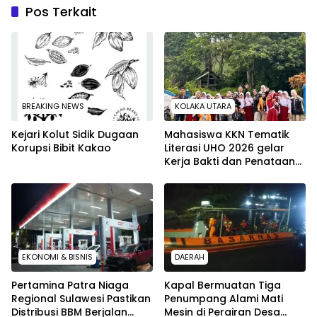
Pos Terkait
BREAKING NEWS
KOLAKA UTARA
Kejari Kolut Sidik Dugaan
Mahasiswa KKN Tematik
Korupsi Bibit Kakao
Literasi UHO 2026 gelar
Kerja Bakti dan Penataan
Ruang di Balai Desa Desa
Simbula Kolut
EKONOMI & BISNIS
DAERAH
Pertamina Patra Niaga
Kapal Bermuatan Tiga
Regional Sulawesi Pastikan
Penumpang Alami Mati
Distribusi BBM Berjalan
Mesin di Perairan Desa