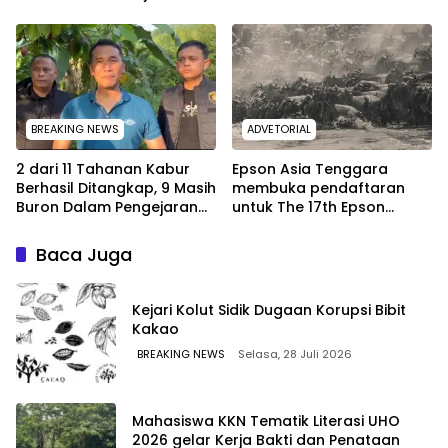
Aman dan Lancar di
Kokapi, Tim SAR Kendari
Seluruh Wilayah Sulawesi
Dikerahkan
BREAKING NEWS
ADVETORIAL
2 dari 11 Tahanan Kabur
Epson Asia Tenggara
Berhasil Ditangkap, 9 Masih
membuka pendaftaran
Buron Dalam Pengejaran
untuk The 17th Epson
Polres Kolaka Utara
International Pano Awards
2026
Baca Juga
Kejari Kolut Sidik Dugaan Korupsi Bibit
Kakao
BREAKING NEWS
Selasa, 28 Juli 2026
Mahasiswa KKN Tematik Literasi UHO
2026 gelar Kerja Bakti dan Penataan