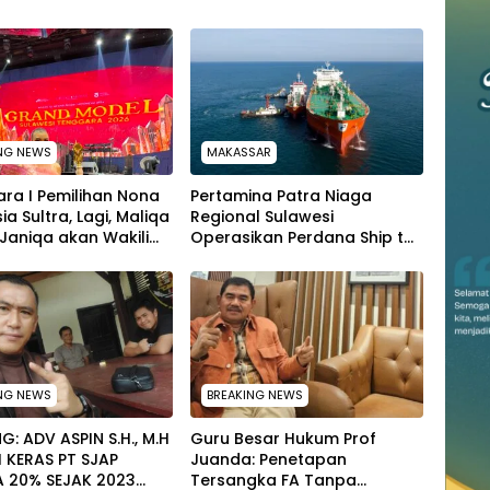
NG NEWS
MAKASSAR
uara I Pemilihan Nona
Pertamina Patra Niaga
ia Sultra, Lagi, Maliqa
Regional Sulawesi
Janiqa akan Wakili
Operasikan Perdana Ship to
Ke Tingkat Nasional
Ship Kolonodale, Perkuat
emilihan NONA
Distribusi B50 di Kawasan
sia
Timur Sulawesi
NG NEWS
BREAKING NEWS
G: ADV ASPIN S.H., M.H
Guru Besar Hukum Prof
 KERAS PT SJAP
Juanda: Penetapan
A 20% SEJAK 2023
Tersangka FA Tanpa