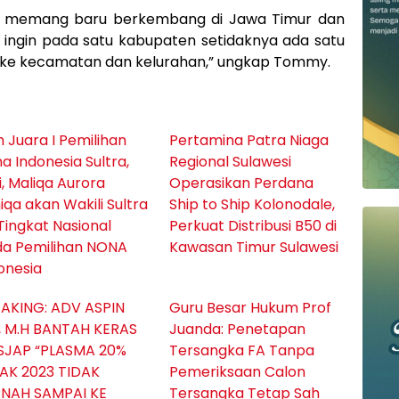
dan memang baru berkembang di Jawa Timur dan
ingin pada satu kabupaten setidaknya ada satu
ga ke kecamatan dan kelurahan,” ungkap Tommy.
ih Juara I Pemilihan
Pertamina Patra Niaga
a Indonesia Sultra,
Regional Sulawesi
i, Maliqa Aurora
Operasikan Perdana
iqa akan Wakili Sultra
Ship to Ship Kolonodale,
Tingkat Nasional
Perkuat Distribusi B50 di
a Pemilihan NONA
Kawasan Timur Sulawesi
onesia
AKING: ADV ASPIN
Guru Besar Hukum Prof
., M.H BANTAH KERAS
Juanda: Penetapan
SJAP “PLASMA 20%
Tersangka FA Tanpa
AK 2023 TIDAK
Pemeriksaan Calon
RNAH SAMPAI KE
Tersangka Tetap Sah