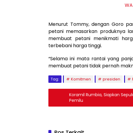
WA
Menurut Tommy, dengan Goro par
petani memasarkan produknya lan
membuat petani menikmati harga
terbebani harga tinggi.
“Selama ini mata rantai yang panj
membuat petani tidak pernah makm
Tag:
Komitmen
presiden
Koramil Rumbia, Siapkan Sepu
Pemilu
Pos Terkait