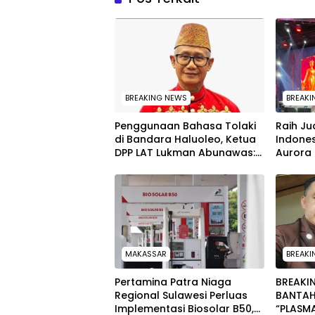
BREAKING NEWS
BREAKI
Penggunaan Bahasa Tolaki
‎Raih J
di Bandara Haluoleo, Ketua
Indones
DPP LAT Lukman Abunawas:
Aurora 
Langkah Pelestarian Budaya
Sultra 
pada P
Indone
MAKASSAR
BREAKI
Pertamina Patra Niaga
BREAKIN
Regional Sulawesi Perluas
BANTAH
Implementasi Biosolar B50,
“PLASM