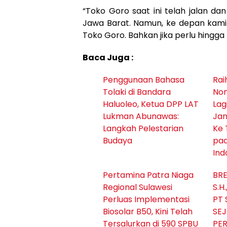
“Toko Goro saat ini telah jalan 
Jawa Barat. Namun, ke depan kami 
Toko Goro. Bahkan jika perlu hing
Baca Juga :
Penggunaan Bahasa
‎Ra
Tolaki di Bandara
Non
Haluoleo, Ketua DPP LAT
Lag
Lukman Abunawas:
Jan
Langkah Pelestarian
Ke 
Budaya
pad
Ind
Pertamina Patra Niaga
BRE
Regional Sulawesi
S.H
Perluas Implementasi
PT 
Biosolar B50, Kini Telah
SEJ
Tersalurkan di 590 SPBU
PE