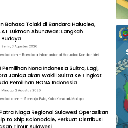
PERNAH SAMPAI KE
Pemeriksaan Calon
 WAWOONE!
Tersangka Tetap Sah
Secara Hukum
 Bahasa Tolaki di Bandara Haluoleo,
 LAT Lukman Abunawas: Langkah
n Budaya
Senin, 3 Agustus 2026
ndari.cim – Bandara Internasional Haluoleo Kendari kini…
 I Pemilihan Nona Indonesia Sultra, Lagi,
ra Janiqa akan Wakili Sultra Ke Tingkat
ada Pemilihan NONA Indonesia
Minggu, 2 Agustus 2026
endari.com – Remaja Putri, Kota Kendari, Maliqa…
Patra Niaga Regional Sulawesi Operasikan
p to Ship Kolonodale, Perkuat Distribusi
asan Timur Sulawesi