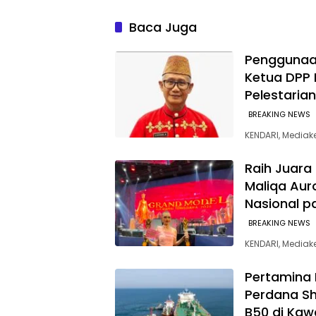
Kini Telah Tersalurkan di 590
TIDAK 
SPBU
WARGA
Baca Juga
Penggunaan
Ketua DPP
Pelestaria
BREAKING NEWS
KENDARI, Mediake
‎Raih Juara
Maliqa Auro
Nasional p
BREAKING NEWS
KENDARI, Mediak
Pertamina 
Perdana Shi
B50 di Kaw