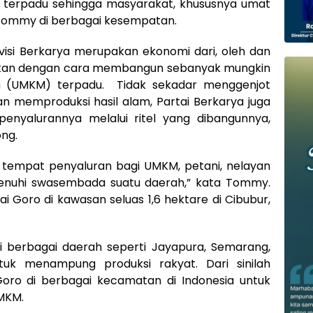
terpadu sehingga masyarakat, khususnya umat
ta Tommy di berbagai kesempatan.
isi Berkarya merupakan ekonomi dari, oleh dan
ujudkan dengan cara membangun sebanyak mungkin
ah (UMKM) terpadu. Tidak sekadar menggenjot
 memproduksi hasil alam, Partai Berkarya juga
nyalurannya melalui ritel yang dibangunnya,
ong.
 tempat penyaluran bagi UMKM, petani, nelayan
menuhi swasembada suatu daerah,” kata Tommy.
rai Goro di kawasan seluas 1,6 hektare di Cibubur,
i berbagai daerah seperti Jayapura, Semarang,
uk menampung produksi rakyat. Dari sinilah
Goro di berbagai kecamatan di Indonesia untuk
MKM.