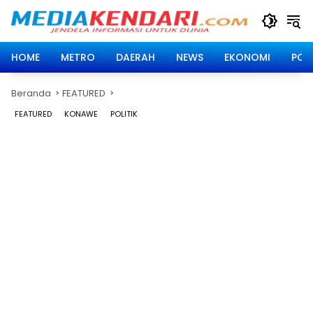
Langsung
ke
konten
HOME
METRO
DAERAH
NEWS
EKONOMI
POLI
Beranda
FEATURED
FEATURED
KONAWE
POLITIK