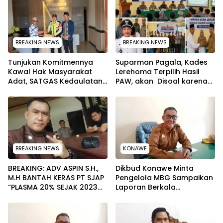
BREAKING NEWS
BREAKING NEWS
Tunjukan Komitmennya
Suparman Pagala, Kades
Kawal Hak Masyarakat
Lerehoma Terpilih Hasil
Adat, SATGAS Kedaulatan
PAW, akan Disoal karena
Sumber Daya DPP LAT
Rangkap Jabatan Kepala
Sultra Surati PT SCM Routa
Security di PT TPM
BREAKING NEWS
KONAWE
BREAKING: ADV ASPIN S.H.,
Dikbud Konawe Minta
M.H BANTAH KERAS PT SJAP
Pengelola MBG Sampaikan
“PLASMA 20% SEJAK 2023
Laporan Berkala
TIDAK PERNAH SAMPAI KE
Pelaksanaan Program
WARGA WAWOONE!
Makan Bergizi Gratis