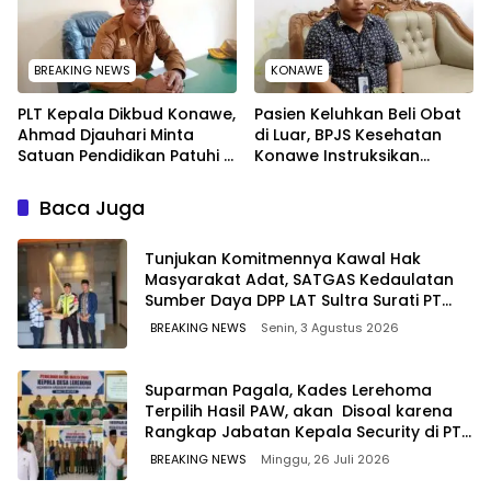
BREAKING NEWS
KONAWE
PLT Kepala Dikbud Konawe,
Pasien Keluhkan Beli Obat
Ahmad Djauhari Minta
di Luar, BPJS Kesehatan
Satuan Pendidikan Patuhi 7
Konawe Instruksikan
Poin Ini saat SPMB
Rumah Sakit Ganti Uang
Pasien
Baca Juga
Tunjukan Komitmennya Kawal Hak
Masyarakat Adat, SATGAS Kedaulatan
Sumber Daya DPP LAT Sultra Surati PT
SCM Routa
BREAKING NEWS
Senin, 3 Agustus 2026
Suparman Pagala, Kades Lerehoma
Terpilih Hasil PAW, akan Disoal karena
Rangkap Jabatan Kepala Security di PT
TPM
BREAKING NEWS
Minggu, 26 Juli 2026